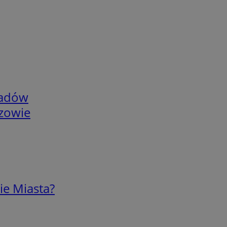
adów
rzowie
ie Miasta?