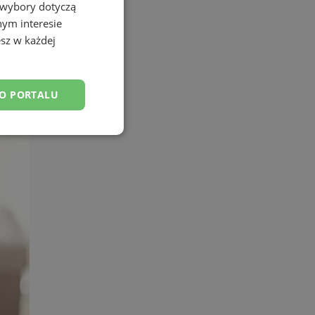
 wybory dotyczą
nym interesie
sz w każdej
DO PORTALU
esklasyfikowane
ane
owanie użytkownika i
j.