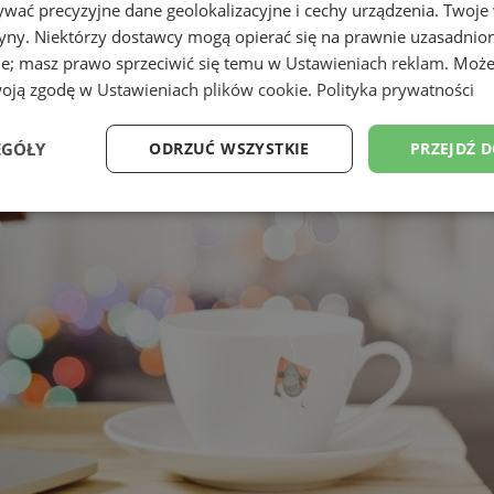
wać precyzyjne dane geolokalizacyjne i cechy urządzenia. Twoje
tryny. Niektórzy dostawcy mogą opierać się na prawnie uzasadnio
ie; masz prawo sprzeciwić się temu w
Ustawieniach reklam
. Może
woją zgodę w
Ustawieniach plików cookie
.
Polityka prywatności
EGÓŁY
ODRZUĆ WSZYSTKIE
PRZEJDŹ 
Wydajność
Targetowanie
Funkcjonalność
Ni
ezbędne
Wydajność
Targetowanie
Funkcjonalność
Niesklasyfikow
ie umożliwiają korzystanie z podstawowych funkcji strony internetowej, takich jak log
Bez niezbędnych plików cookie nie można prawidłowo korzystać ze strony internetowe
Okres
Provider
/
Domena
Opis
przechowywania