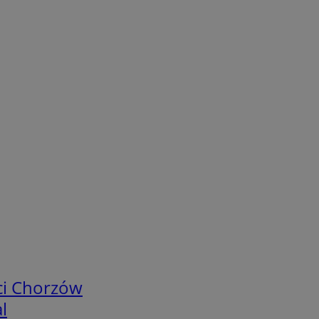
ci Chorzów
l