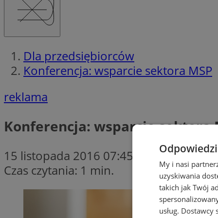
Dla przedsiębiorców
Konferencja: wsparcie sektora MSP
reklama
Konferencja: wsparcie sektora
Odpowiedzia
15 listopada 2016 07:45
My i nasi partne
Czas czytania: 1 min.
uzyskiwania dost
takich jak Twój a
spersonalizowanyc
usług.
Dostawcy s