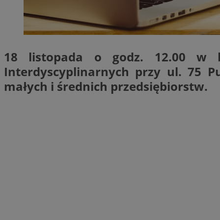
QeSessID
MvSessID
SessID
CookieScriptConse
18 listopada o godz. 12.00 w 
Interdyscyplinarnych przy ul. 75 
małych i średnich przedsiębiorstw.
__cf_bm
VISITOR_PRIVACY_
INGRESSCOOKIE