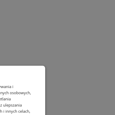
ywania i
danych osobowych,
etlania
az ulepszania
 i innych celach,