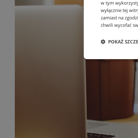
w tym wykorzysty
wyłącznie tej wi
zamiast na zgodz
chwili wycofać s
POKAŻ SZCZ
Niezbędne
Ni
Niezbędne pliki cook
zarządzanie kontem. 
Nazwa