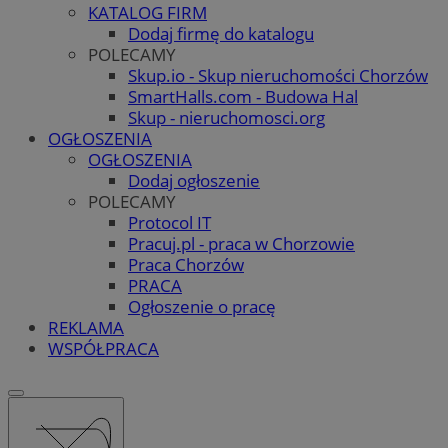
KATALOG FIRM
Dodaj firmę do katalogu
POLECAMY
Skup.io - Skup nieruchomości Chorzów
SmartHalls.com - Budowa Hal
Skup - nieruchomosci.org
OGŁOSZENIA
OGŁOSZENIA
Dodaj ogłoszenie
POLECAMY
Protocol IT
Pracuj.pl - praca w Chorzowie
Praca Chorzów
PRACA
Ogłoszenie o pracę
REKLAMA
WSPÓŁPRACA