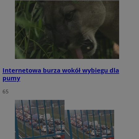
Internetowa burza wokół wybiegu dla
pumy
65