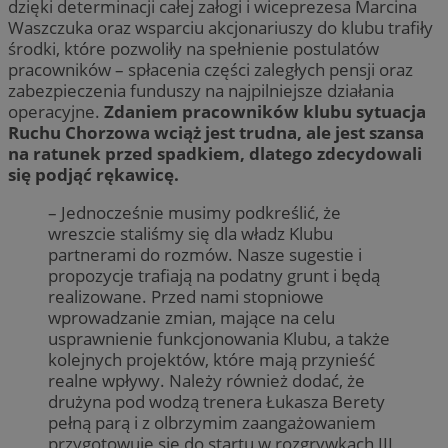
dzięki determinacji całej załogi i wiceprezesa Marcina
Waszczuka oraz wsparciu akcjonariuszy do klubu trafiły
środki, które pozwoliły na spełnienie postulatów
pracowników – spłacenia części zaległych pensji oraz
zabezpieczenia funduszy na najpilniejsze działania
operacyjne.
Zdaniem pracowników klubu sytuacja
Ruchu Chorzowa wciąż jest trudna, ale jest szansa
na ratunek przed spadkiem, dlatego zdecydowali
się podjąć rękawicę.
– Jednocześnie musimy podkreślić, że
wreszcie staliśmy się dla władz Klubu
partnerami do rozmów. Nasze sugestie i
propozycje trafiają na podatny grunt i będą
realizowane. Przed nami stopniowe
wprowadzanie zmian, mające na celu
usprawnienie funkcjonowania Klubu, a także
kolejnych projektów, które mają przynieść
realne wpływy. Należy również dodać, że
drużyna pod wodzą trenera Łukasza Berety
pełną parą i z olbrzymim zaangażowaniem
przygotowuje się do startu w rozgrywkach III