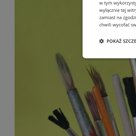
w tym wykorzysty
wyłącznie tej wi
zamiast na zgodz
chwili wycofać s
POKAŻ SZCZ
Niezbędne
Ni
Niezbędne pliki cook
zarządzanie kontem. 
Nazwa