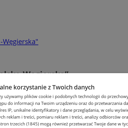
o-Węgierska"
Polsko-Węgierska”
lne korzystanie z Twoich danych
rzy używamy plików cookie i podobnych technologii do przechow
ępu do informacji na Twoim urządzeniu oraz do przetwarzania 
dres IP, unikalne identyfikatory i dane przeglądania, w celu wyświ
h reklam i treści, pomiaru reklam i treści, analizy odbiorców or
tron trzecich (1845)
mogą również przetwarzać Twoje dane w tych