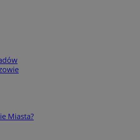
adów
rzowie
ie Miasta?