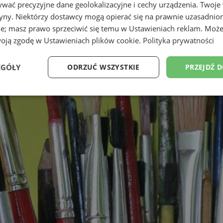
wać precyzyjne dane geolokalizacyjne i cechy urządzenia. Twoje
tryny. Niektórzy dostawcy mogą opierać się na prawnie uzasadnio
ie; masz prawo sprzeciwić się temu w
Ustawieniach reklam
. Może
woją zgodę w
Ustawieniach plików cookie
.
Polityka prywatności
EGÓŁY
ODRZUĆ WSZYSTKIE
PRZEJDŹ 
Wydajność
Targetowanie
Funkcjonalność
Ni
ezbędne
Wydajność
Targetowanie
Funkcjonalność
Niesklasyfikow
ie umożliwiają korzystanie z podstawowych funkcji strony internetowej, takich jak log
Bez niezbędnych plików cookie nie można prawidłowo korzystać ze strony internetowe
Okres
Provider
/
Domena
Opis
przechowywania