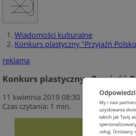
Wiadomości kulturalne
Konkurs plastyczny "Przyjaźń Polsk
reklama
Konkurs plastyczny „Przyjaźń 
Odpowiedzia
11 kwietnia 2019 08:30
My i nasi partne
Czas czytania: 1 min.
uzyskiwania dost
takich jak Twój a
spersonalizowanyc
usług.
Dostawcy s