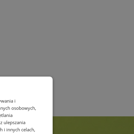
ywania i
danych osobowych,
etlania
az ulepszania
 i innych celach,