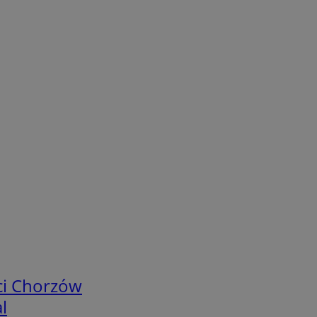
ci Chorzów
l