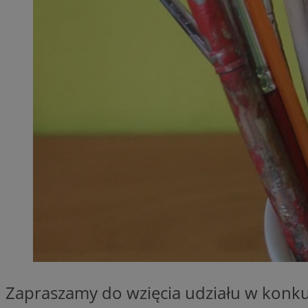
QeSessID
MvSessID
SessID
CookieScriptConse
__cf_bm
VISITOR_PRIVACY_
INGRESSCOOKIE
Zapraszamy do wzięcia udziału w konkur