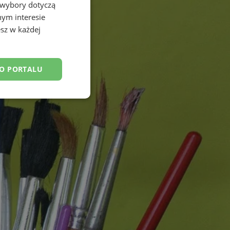
 wybory dotyczą
nym interesie
sz w każdej
DO PORTALU
esklasyfikowane
ane
owanie użytkownika i
j.