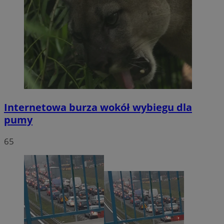
Internetowa burza wokół wybiegu dla
pumy
65