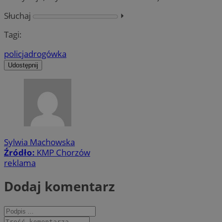
Słuchaj
⏵︎
Tagi:
policja
drogówka
Udostępnij
Sylwia Machowska
Źródło:
KMP Chorzów
reklama
Dodaj komentarz