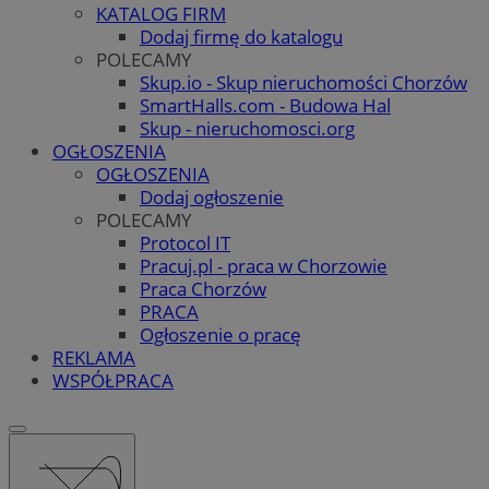
KATALOG FIRM
Dodaj firmę do katalogu
POLECAMY
Skup.io - Skup nieruchomości Chorzów
SmartHalls.com - Budowa Hal
Skup - nieruchomosci.org
OGŁOSZENIA
OGŁOSZENIA
Dodaj ogłoszenie
POLECAMY
Protocol IT
Pracuj.pl - praca w Chorzowie
Praca Chorzów
PRACA
Ogłoszenie o pracę
REKLAMA
WSPÓŁPRACA