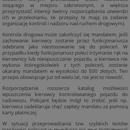
stojącego w miejscu zabronionym, a większa
przejrzystość intencji twórcy rozporządzenia utwierdzi
ich w przekonaniu, że przepisy te mają za zadanie
organizację kontroli i nadzoru nad ruchem drogowym).
Kontrola drogowa może zakończyć się mandatem, jeśli
zachowanie kierowcy zostanie przez funkcjonariusza
odebrane jako niestosowanie się do poleceń. W
przypadku kiedy funkcjonariusz poleci trzymanie rąk na
kierownicy lub nieopuszczanie pojazdu, a kierowca nie
wykona któregokolwiek z tych poleceń, zostanie
ukarany mandatem w wysokości do 500 złotych. Ten
przepis obowiązuje już od wielu lat, nie jest to nowość.
Rozporządzenie rozszerza katalog możliwości
wpuszczenia kierowcy kontrolowanego pojazdu do
radiowozu. Policjant będzie mógł to zrobić, jeśli np.
kierowca zadeklaruje chęć zapłaty mandatu za pomocą
karty płatniczej.
W sytuacji przeprowadzania tzw. szybkich testów
trzeźwości policjant w mundurze nie mus legitymować