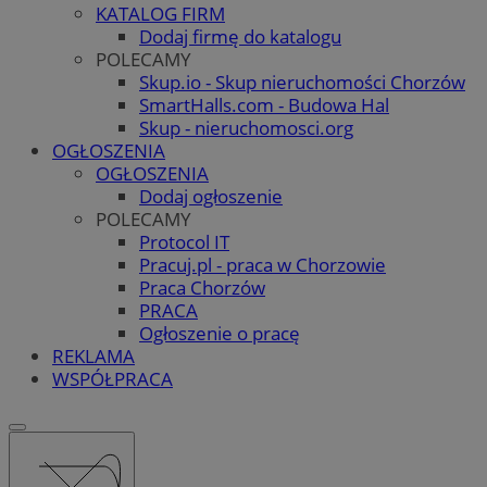
KATALOG FIRM
Dodaj firmę do katalogu
POLECAMY
Skup.io - Skup nieruchomości Chorzów
SmartHalls.com - Budowa Hal
Skup - nieruchomosci.org
OGŁOSZENIA
OGŁOSZENIA
Dodaj ogłoszenie
POLECAMY
Protocol IT
Pracuj.pl - praca w Chorzowie
Praca Chorzów
PRACA
Ogłoszenie o pracę
REKLAMA
WSPÓŁPRACA