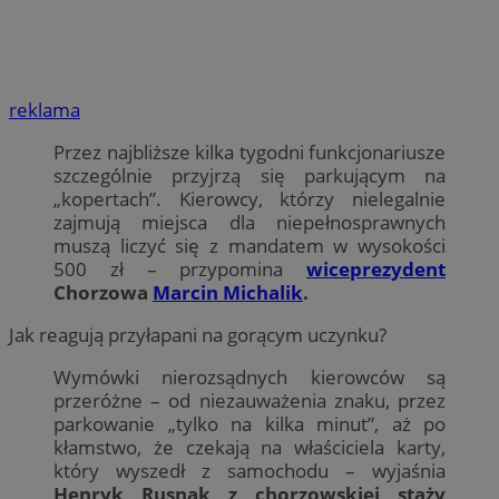
reklama
Przez najbliższe kilka tygodni funkcjonariusze
szczególnie przyjrzą się parkującym na
„kopertach”. Kierowcy, którzy nielegalnie
zajmują miejsca dla niepełnosprawnych
muszą liczyć się z mandatem w wysokości
500 zł – przypomina
wiceprezydent
Chorzowa
Marcin Michalik
.
Jak reagują przyłapani na gorącym uczynku?
Wymówki nierozsądnych kierowców są
przeróżne – od niezauważenia znaku, przez
parkowanie „tylko na kilka minut”, aż po
kłamstwo, że czekają na właściciela karty,
który wyszedł z samochodu – wyjaśnia
Henryk Rusnak z chorzowskiej staży