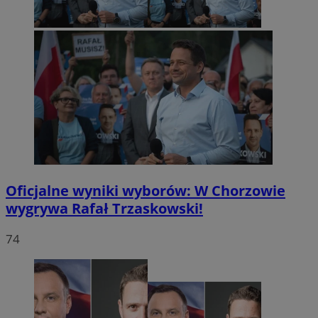
Oficjalne wyniki wyborów: W Chorzowie
wygrywa Rafał Trzaskowski!
74