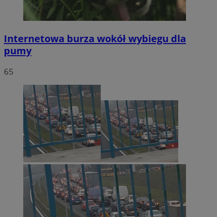
Internetowa burza wokół wybiegu dla
pumy
65