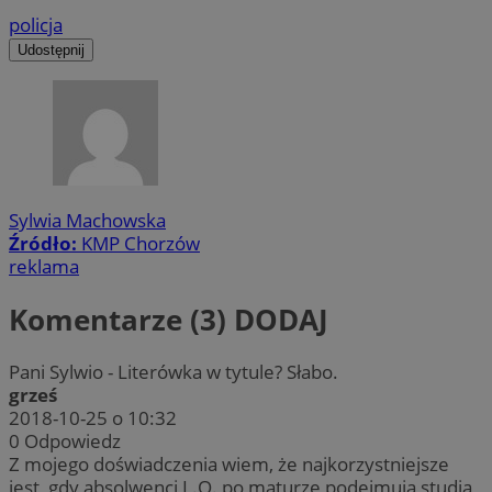
policja
Udostępnij
Sylwia Machowska
Źródło:
KMP Chorzów
reklama
Komentarze (3)
DODAJ
Pani Sylwio - Literówka w tytule? Słabo.
grześ
2018-10-25 o 10:32
0
Odpowiedz
Z mojego doświadczenia wiem, że najkorzystniejsze
jest, gdy absolwenci L.O. po maturze podejmują studia