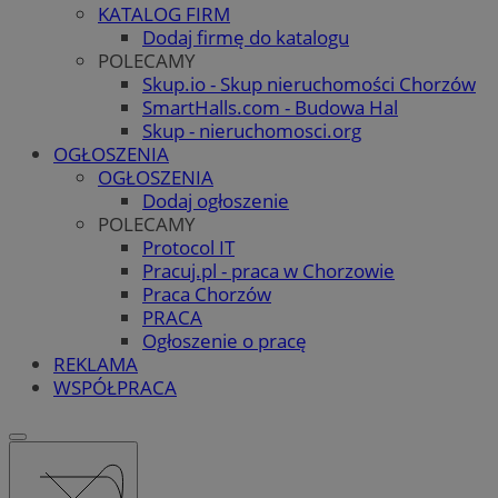
KATALOG FIRM
Dodaj firmę do katalogu
POLECAMY
Skup.io - Skup nieruchomości Chorzów
SmartHalls.com - Budowa Hal
Skup - nieruchomosci.org
OGŁOSZENIA
OGŁOSZENIA
Dodaj ogłoszenie
POLECAMY
Protocol IT
Pracuj.pl - praca w Chorzowie
Praca Chorzów
PRACA
Ogłoszenie o pracę
REKLAMA
WSPÓŁPRACA