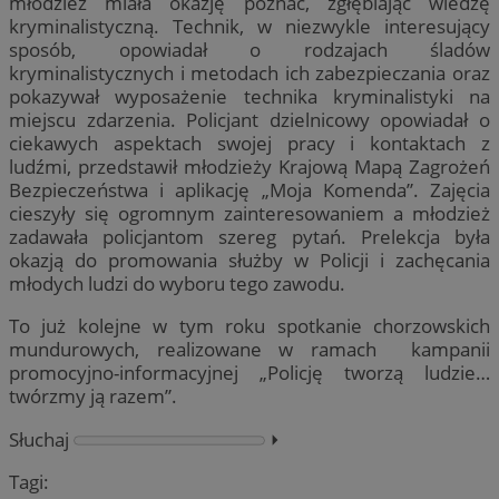
młodzież miała okazję poznać, zgłębiając wiedzę
kryminalistyczną. Technik, w niezwykle interesujący
sposób, opowiadał o rodzajach śladów
kryminalistycznych i metodach ich zabezpieczania oraz
pokazywał wyposażenie technika kryminalistyki na
miejscu zdarzenia. Policjant dzielnicowy opowiadał o
ciekawych aspektach swojej pracy i kontaktach z
ludźmi, przedstawił młodzieży Krajową Mapą Zagrożeń
Bezpieczeństwa i aplikację „Moja Komenda”. Zajęcia
cieszyły się ogromnym zainteresowaniem a młodzież
zadawała policjantom szereg pytań. Prelekcja była
okazją do promowania służby w Policji i zachęcania
młodych ludzi do wyboru tego zawodu.
To już kolejne w tym roku spotkanie chorzowskich
mundurowych, realizowane w ramach kampanii
promocyjno-informacyjnej „Policję tworzą ludzie…
twórzmy ją razem”.
Słuchaj
⏵︎
Tagi: