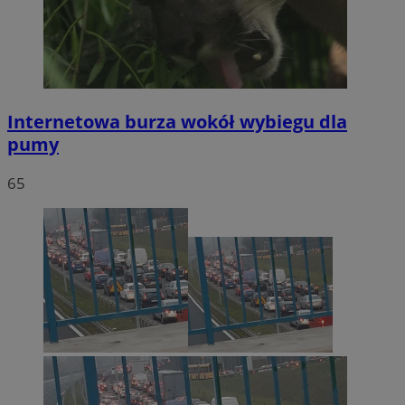
Internetowa burza wokół wybiegu dla
pumy
65