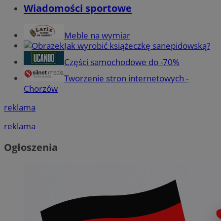
Wiadomości sportowe
Meble na wymiar
Jak wyrobić książeczkę sanepidowską?
Części samochodowe do -70%
Tworzenie stron internetowych -
Chorzów
reklama
reklama
Ogłoszenia