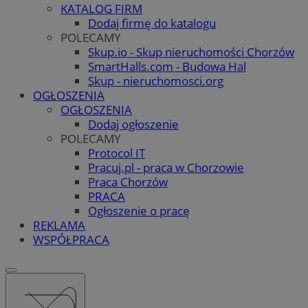
KATALOG FIRM
Dodaj firmę do katalogu
POLECAMY
Skup.io - Skup nieruchomości Chorzów
SmartHalls.com - Budowa Hal
Skup - nieruchomosci.org
OGŁOSZENIA
OGŁOSZENIA
Dodaj ogłoszenie
POLECAMY
Protocol IT
Pracuj.pl - praca w Chorzowie
Praca Chorzów
PRACA
Ogłoszenie o pracę
REKLAMA
WSPÓŁPRACA