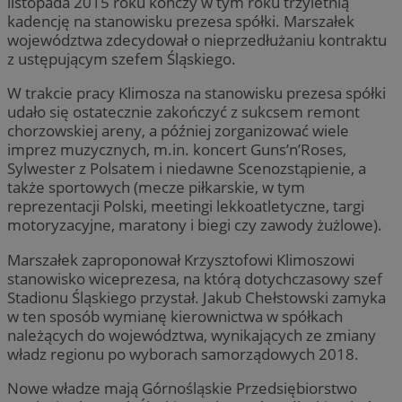
listopada 2015 roku kończy w tym roku trzyletnią
kadencję na stanowisku prezesa spółki. Marszałek
województwa zdecydował o nieprzedłużaniu kontraktu
z ustępującym szefem Śląskiego.
W trakcie pracy Klimosza na stanowisku prezesa spółki
udało się ostatecznie zakończyć z sukcsem remont
chorzowskiej areny, a później zorganizować wiele
imprez muzycznych, m.in. koncert Guns’n’Roses,
Sylwester z Polsatem i niedawne Scenozstąpienie, a
także sportowych (mecze piłkarskie, w tym
reprezentacji Polski, meetingi lekkoatletyczne, targi
motoryzacyjne, maratony i biegi czy zawody żużlowe).
Marszałek zaproponował Krzysztofowi Klimoszowi
stanowisko wiceprezesa, na którą dotychczasowy szef
Stadionu Śląskiego przystał. Jakub Chełstowski zamyka
w ten sposób wymianę kierownictwa w spółkach
należących do województwa, wynikających ze zmiany
władz regionu po wyborach samorządowych 2018.
Nowe władze mają Górnośląskie Przedsiębiorstwo