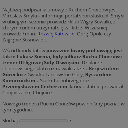
Najbliżej podpisania umowy z Ruchem Chorzów jest
Mirosław Smyła – informuje portal sportslaski.pl. Smyła
w ubiegłym sezonie prowadził klub Wigry Suwałki, z
którym cudem utrzymał się w I lidze. Wcześniej
prowadził m.in.
Rozwój Katowice
, Odrę Opole czy
Zagłębie Sosnowiec.
Wśród kandydatów
poważnie brany pod uwagę jest
także Łukasz Surma, były piłkarz Ruchu Chorzów i
trener III-ligowej Soły Oświęcim
. Działacze
chorzowskiego klub rozmawiali także z
Krzysztofem
Górecko
z Gwarka Tarnowskie Góry,
Ryszardem
Komornickim
z Siarki Tarnobrzeg oraz
Przemysławem Cecherzem
, który ostatnio prowadził
Chojniczankę Chojnice.
Nowego trenera Ruchu Chorzów powinniśmy poznać w
tym tygodniu.
Słuchaj
⏵︎