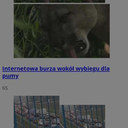
Internetowa burza wokół wybiegu dla
pumy
65