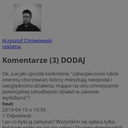
Krzysztof Chmielewski
reklama
Komentarze (3)
DODAJ
Ok, a w jaki sposób konkretnie "zabezpieczono także
interesy chorzowian, którzy mieszkają nieopodal i
uwzględniono działania, mające na celu zmniejszenie
potencjalnej szkodliwości działań w zakresie
wydobycia"?
heat
2019-04-10 o 10:56
1
Odpowiedz
I po co było ją zamykać? Wszystkim się opłaca tylko
Polakom nigdy nic się nie opłaci ! Do tego doprowadzili