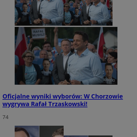
Oficjalne wyniki wyborów: W Chorzowie
wygrywa Rafał Trzaskowski!
74