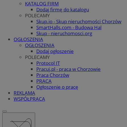
KATALOG FIRM
Dodaj firmę do katalogu
POLECAMY
Skup.io - Skup nieruchomości Chorzów
SmartHalls.com - Budowa Hal
Skup - nieruchomosci.org
OGŁOSZENIA
OGŁOSZENIA
Dodaj ogłoszenie
POLECAMY
Protocol IT
Pracuj.pl - praca w Chorzowie
Praca Chorzów
PRACA
Ogłoszenie o pracę
REKLAMA
WSPÓŁPRACA