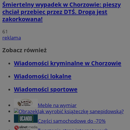
Śmiertelny wypadek w Chorzowie: pieszy
chciał przebiec przez DTŚ. Droga jest
zakorkowana!
61
reklama
Zobacz również
Wiadomości kryminalne w Chorzowie
Wiadomości lokalne
Wiadomości sportowe
Meble na wymiar
Jak wyrobić książeczkę sanepidowską?
Części samochodowe do -70%