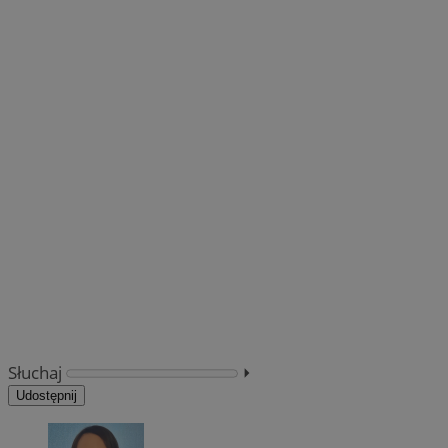
Słuchaj
⏵︎
Udostępnij