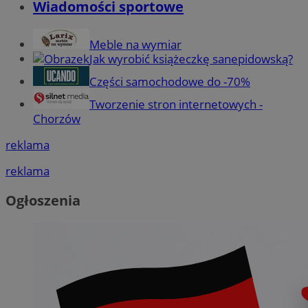
Wiadomości sportowe
Meble na wymiar
Jak wyrobić książeczkę sanepidowską?
Części samochodowe do -70%
Tworzenie stron internetowych -
Chorzów
reklama
reklama
Ogłoszenia