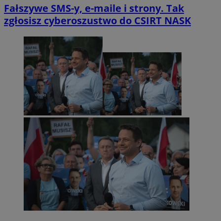
Fałszywe SMS-y, e-maile i strony. Tak
zgłosisz cyberoszustwo do CSIRT NASK