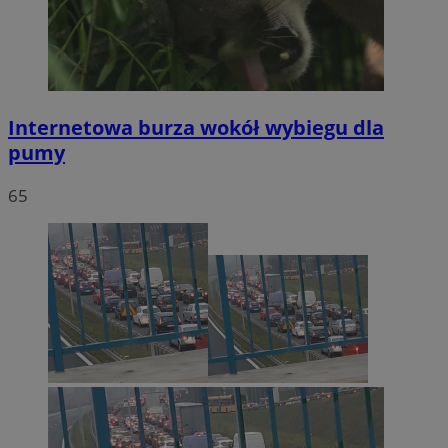
Internetowa burza wokół wybiegu dla
pumy
65