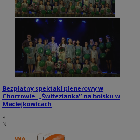
Bezpłatny spektakl plenerowy w
Chorzowie. „Świtezianka” na boisku w
Maciejkowicach
3
N