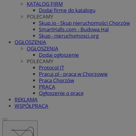
KATALOG FIRM
Dodaj firmę do katalogu
POLECAMY
Skup.io - Skup nieruchomości Chorzów
SmartHalls.com - Budowa Hal
Skup - nieruchomosci.org
OGŁOSZENIA
OGŁOSZENIA
Dodaj ogłoszenie
POLECAMY
Protocol IT
Pracuj.pl - praca w Chorzowie
Praca Chorzów
PRACA
Ogłoszenie o pracę
REKLAMA
WSPÓŁPRACA