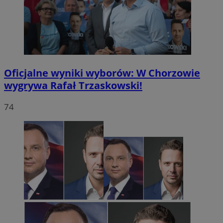
Oficjalne wyniki wyborów: W Chorzowie
wygrywa Rafał Trzaskowski!
74