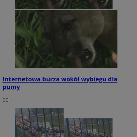
Internetowa burza wokół wybiegu dla
pumy
65