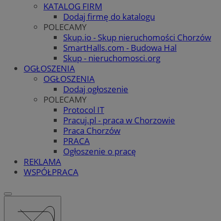
KATALOG FIRM
Dodaj firmę do katalogu
POLECAMY
Skup.io - Skup nieruchomości Chorzów
SmartHalls.com - Budowa Hal
Skup - nieruchomosci.org
OGŁOSZENIA
OGŁOSZENIA
Dodaj ogłoszenie
POLECAMY
Protocol IT
Pracuj.pl - praca w Chorzowie
Praca Chorzów
PRACA
Ogłoszenie o pracę
REKLAMA
WSPÓŁPRACA