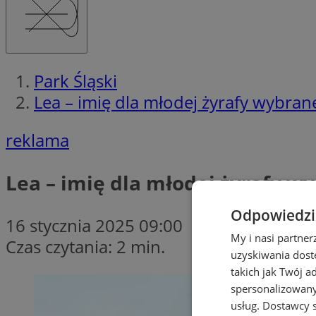
Park Śląski
Lea – imię dla młodej żyrafy wybra
reklama
Lea – imię dla młodej żyrafy w
Odpowiedzia
16 stycznia 2025 09:00
My i nasi partne
Czas czytania: 2 min.
uzyskiwania dost
takich jak Twój a
spersonalizowanyc
usług.
Dostawcy s