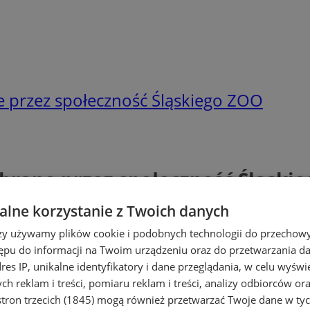
ne przez społeczność Śląskiego ZOO
ybrane przez społeczność Śląski
lne korzystanie z Twoich danych
rzy używamy plików cookie i podobnych technologii do przechow
ępu do informacji na Twoim urządzeniu oraz do przetwarzania 
dres IP, unikalne identyfikatory i dane przeglądania, w celu wyświ
h reklam i treści, pomiaru reklam i treści, analizy odbiorców or
tron trzecich (1845)
mogą również przetwarzać Twoje dane w tych