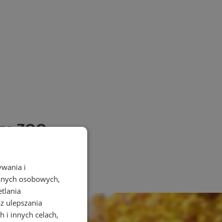
ego ZOO
ywania i
danych osobowych,
etlania
az ulepszania
 i innych celach,