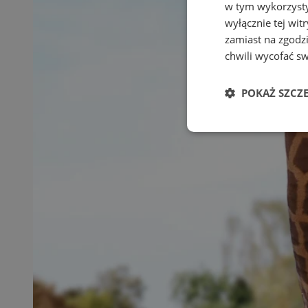
w tym wykorzysty
wyłącznie tej wi
zamiast na zgodz
chwili wycofać s
POKAŻ SZCZ
Niezbędne
Ni
Niezbędne pliki cook
zarządzanie kontem. 
Nazwa