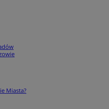
adów
rzowie
ie Miasta?