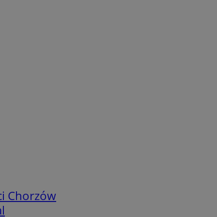
ci Chorzów
l