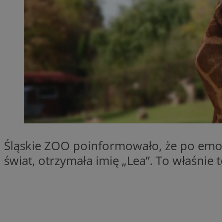
QeSessID
MvSessID
SessID
CookieScriptConse
__cf_bm
VISITOR_PRIVACY_
Śląskie ZOO poinformowało, że po emoc
świat, otrzymała imię „Lea”. To właśnie
INGRESSCOOKIE