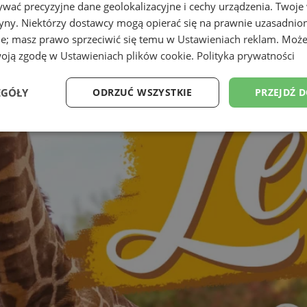
wać precyzyjne dane geolokalizacyjne i cechy urządzenia. Twoje
tryny. Niektórzy dostawcy mogą opierać się na prawnie uzasadnio
ie; masz prawo sprzeciwić się temu w
Ustawieniach reklam
. Może
woją zgodę w
Ustawieniach plików cookie
.
Polityka prywatności
EGÓŁY
ODRZUĆ WSZYSTKIE
PRZEJDŹ 
Wydajność
Targetowanie
Funkcjonalność
Ni
ezbędne
Wydajność
Targetowanie
Funkcjonalność
Niesklasyfikow
ie umożliwiają korzystanie z podstawowych funkcji strony internetowej, takich jak log
Bez niezbędnych plików cookie nie można prawidłowo korzystać ze strony internetowe
Okres
Provider
/
Domena
Opis
przechowywania