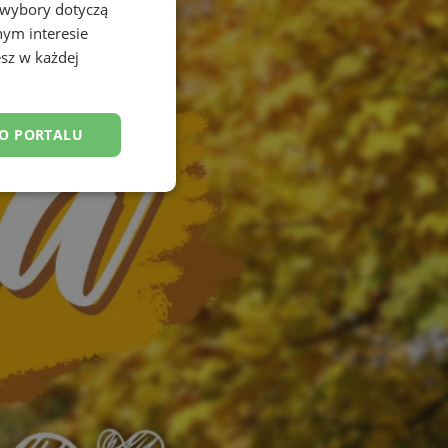
 wybory dotyczą
nym interesie
sz w każdej
DO PORTALU
esklasyfikowane
ane
owanie użytkownika i
j.