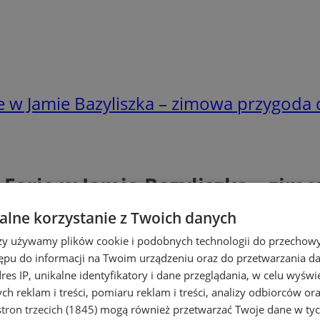
e w Jamie Bazyliszka – zimowa przygoda
 Ferie w Jamie Bazyliszka – zim
lne korzystanie z Twoich danych
rzy używamy plików cookie i podobnych technologii do przechow
ępu do informacji na Twoim urządzeniu oraz do przetwarzania 
dres IP, unikalne identyfikatory i dane przeglądania, w celu wyświ
h reklam i treści, pomiaru reklam i treści, analizy odbiorców or
tron trzecich (1845)
mogą również przetwarzać Twoje dane w tych