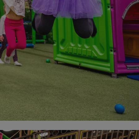
entyfikator sesji.
entyfikator sesji.
entyfikator sesji.
rzez usługę Cookie-
preferencji
 na pliki cookie.
ookie Cookie-
niania ludzi i
trony internetowej,
e ważnych raportów
ryny internetowej.
nformacje o zgodzie
ncjach dotyczących
ia z witryny.
olityki prywatności
ich przestrzeganie
temu użytkownik nie
woich preferencji,
 z regulacjami
erów obsługuje
ekście
lu optymalizacji