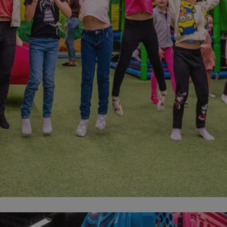
mojchorzow.pl
1 rok
Ten plik cookie przechowuje id
mojchorzow.pl
1 rok
Ten plik cookie przechowuje id
mojchorzow.pl
1 rok
Ten plik cookie przechowuje id
nt
4 tygodnie 2 dni
Ten plik cookie jest używany p
CookieScript
Script.com do zapamiętywania 
mojchorzow.pl
dotyczących zgody użytkownika
Jest to konieczne, aby baner c
Script.com działał poprawnie.
29 minut 53
Ten plik cookie służy do rozróż
Cloudflare Inc.
sekundy
botów. Jest to korzystne dla s
.temu.com
ponieważ umożliwia tworzeni
na temat korzystania z jej wit
METADATA
5 miesięcy 4
Ten plik cookie przechowuje i
YouTube
tygodnie
użytkownika oraz jego prefere
.youtube.com
prywatności podczas korzystan
Rejestruje wybory dotyczące p
Google Privacy Policy
i ustawień zgody, zapewniając 
w kolejnych wizytach. Dzięki 
musi ponownie konfigurować s
co zwiększa wygodę i zgodność
ochrony danych.
Sesja
Rejestruje, który klaster serw
NGINX Inc.
gościa. Jest to używane w kont
bh.contextweb.com
równoważenia obciążenia w ce
doświadczenia użytkownika.