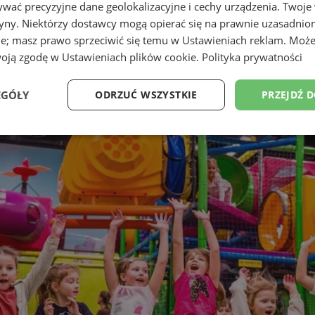
wać precyzyjne dane geolokalizacyjne i cechy urządzenia. Twoje
tryny. Niektórzy dostawcy mogą opierać się na prawnie uzasadnio
ie; masz prawo sprzeciwić się temu w
Ustawieniach reklam
. Może
woją zgodę w
Ustawieniach plików cookie
.
Polityka prywatności
EGÓŁY
ODRZUĆ WSZYSTKIE
PRZEJDŹ 
Wydajność
Targetowanie
Funkcjonalność
Ni
ezbędne
Wydajność
Targetowanie
Funkcjonalność
Niesklasyfikow
ie umożliwiają korzystanie z podstawowych funkcji strony internetowej, takich jak log
Bez niezbędnych plików cookie nie można prawidłowo korzystać ze strony internetowe
Okres
Provider
/
Domena
Opis
przechowywania