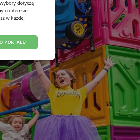
 wybory dotyczą
nym interesie
sz w każdej
DO PORTALU
esklasyfikowane
ane
owanie użytkownika i
j.