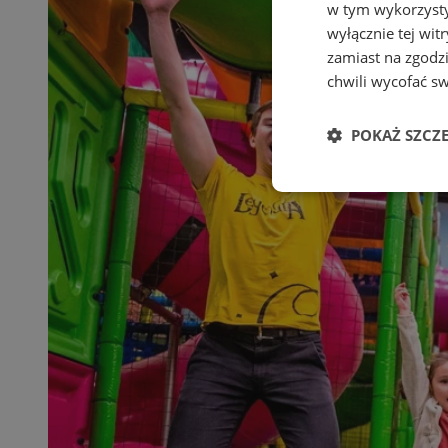
w tym wykorzysty
wyłącznie tej wi
zamiast na zgodz
chwili wycofać s
POKAŻ SZCZ
Niezbędne
Ni
Niezbędne pliki cook
zarządzanie kontem. 
Nazwa