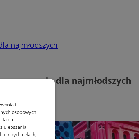
 dla najmłodszych
owa przygoda dla najmłodszych
ywania i
danych osobowych,
etlania
az ulepszania
 i innych celach,