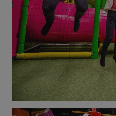
QeSessID
MvSessID
SessID
CookieScriptConse
__cf_bm
VISITOR_PRIVACY_
INGRESSCOOKIE