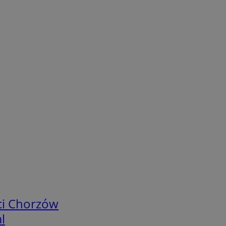
ci Chorzów
l