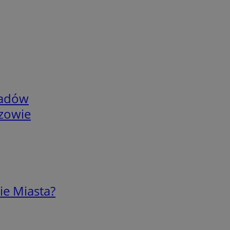
adów
rzowie
ie Miasta?