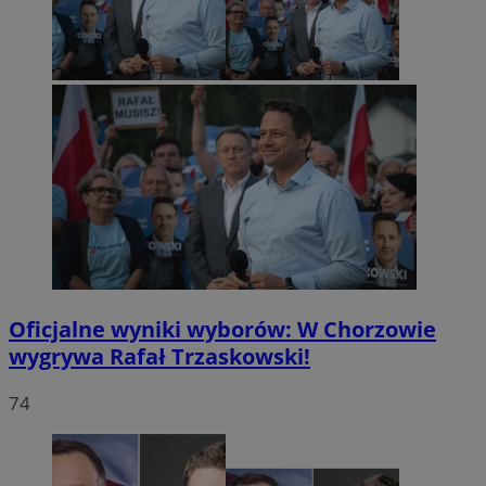
Oficjalne wyniki wyborów: W Chorzowie
wygrywa Rafał Trzaskowski!
74