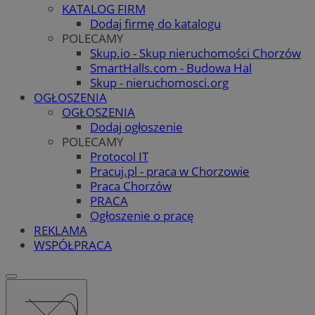
KATALOG FIRM
Dodaj firmę do katalogu
POLECAMY
Skup.io - Skup nieruchomości Chorzów
SmartHalls.com - Budowa Hal
Skup - nieruchomosci.org
OGŁOSZENIA
OGŁOSZENIA
Dodaj ogłoszenie
POLECAMY
Protocol IT
Pracuj.pl - praca w Chorzowie
Praca Chorzów
PRACA
Ogłoszenie o pracę
REKLAMA
WSPÓŁPRACA