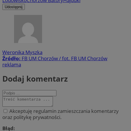
Lodowisko
Chorzów Batory
Hajduki
Udostępnij
Weronika Myszka
Źródło:
FB UM Chorzów / fot. FB UM Chorzów
reklama
Dodaj komentarz
Akceptuję regulamin zamieszczania komentarzy
oraz politykę prywatności.
Błąd: