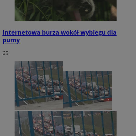
Internetowa burza wokół wybiegu dla
pumy
65