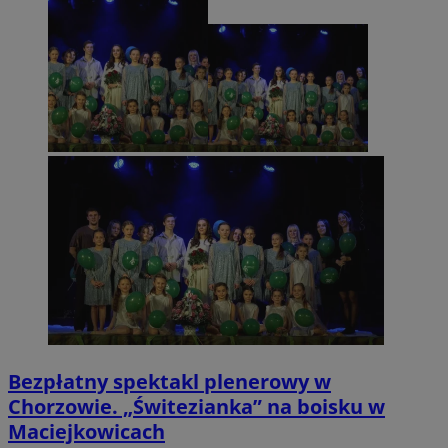
Bezpłatny spektakl plenerowy w
Chorzowie. „Świtezianka” na boisku w
Maciejkowicach