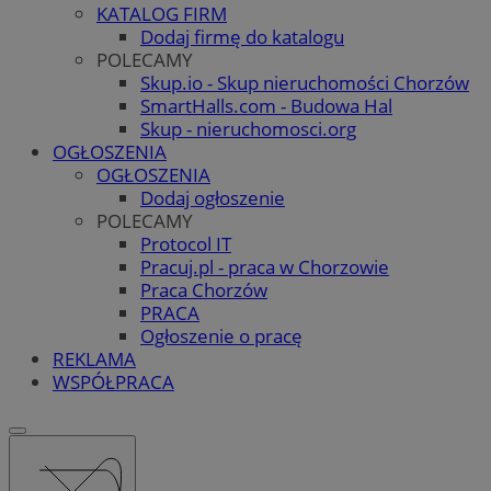
KATALOG FIRM
Dodaj firmę do katalogu
POLECAMY
Skup.io - Skup nieruchomości Chorzów
SmartHalls.com - Budowa Hal
Skup - nieruchomosci.org
OGŁOSZENIA
OGŁOSZENIA
Dodaj ogłoszenie
POLECAMY
Protocol IT
Pracuj.pl - praca w Chorzowie
Praca Chorzów
PRACA
Ogłoszenie o pracę
REKLAMA
WSPÓŁPRACA