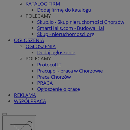
KATALOG FIRM
Dodaj firmę do katalogu
POLECAMY
Skup.io - Skup nieruchomości Chorzów
SmartHalls.com - Budowa Hal
Skup - nieruchomosci.org
OGŁOSZENIA
OGŁOSZENIA
Dodaj ogłoszenie
POLECAMY
Protocol IT
Pracuj.pl - praca w Chorzowie
Praca Chorzów
PRACA
Ogłoszenie o pracę
REKLAMA
WSPÓŁPRACA