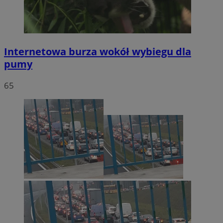
Internetowa burza wokół wybiegu dla
pumy
65