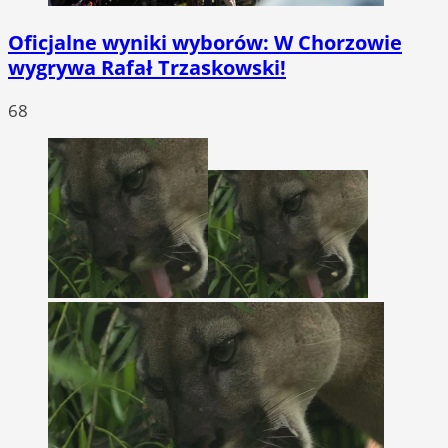
Oficjalne wyniki wyborów: W Chorzowie
wygrywa Rafał Trzaskowski!
68