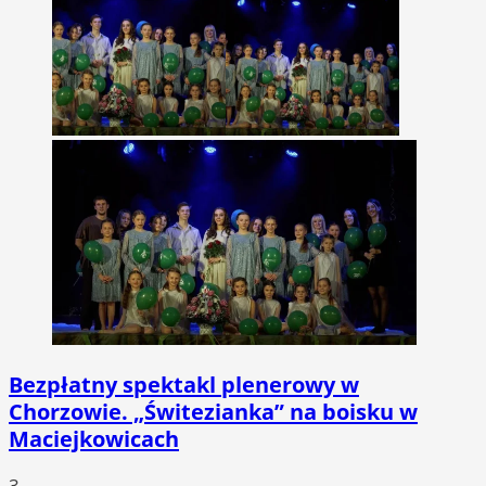
Bezpłatny spektakl plenerowy w
Chorzowie. „Świtezianka” na boisku w
Maciejkowicach
3