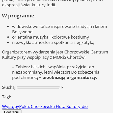
ekspresji świat kultury Indii.
W programie:
widowiskowe tańce inspirowane tradycją i kinem
Bollywood
orientalna muzyka i kolorowe kostiumy
niezwykła atmosfera spotkania z egzotyką
Organizatorem wydarzenia jest Chorzowskie Centrum
Kultury przy współpracy z MORiS Chorzów!
– Zabierz bliskich i wspólnie przeżyjcie ten
niezapomniany, letni wieczór! Do zobaczenia
pod chmurką
– przekazują organizatorzy.
Słuchaj
⏵︎
Tagi:
Występy
Pokaz
Chorzowska Huta Kultury
Idie
Udostępnij