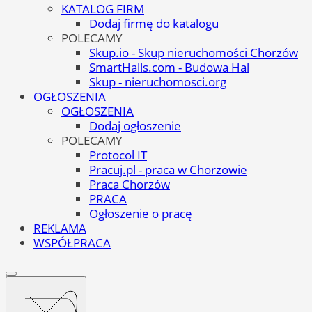
KATALOG FIRM
Dodaj firmę do katalogu
POLECAMY
Skup.io - Skup nieruchomości Chorzów
SmartHalls.com - Budowa Hal
Skup - nieruchomosci.org
OGŁOSZENIA
OGŁOSZENIA
Dodaj ogłoszenie
POLECAMY
Protocol IT
Pracuj.pl - praca w Chorzowie
Praca Chorzów
PRACA
Ogłoszenie o pracę
REKLAMA
WSPÓŁPRACA