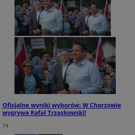
Oficjalne wyniki wyborów: W Chorzowie
wygrywa Rafał Trzaskowski!
74