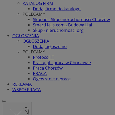
KATALOG FIRM
Dodaj firmę do katalogu
POLECAMY
Skup.io - Skup nieruchomości Chorzów
SmartHalls.com - Budowa Hal
Skup - nieruchomosci.org
OGŁOSZENIA
OGŁOSZENIA
Dodaj ogłoszenie
POLECAMY
Protocol IT
Pracuj.pl - praca w Chorzowie
Praca Chorzów
PRACA
Ogłoszenie o pracę
REKLAMA
WSPÓŁPRACA