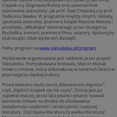
Cieplak czy Zbigniewa Rokitę oraz powszechnie
szanowane autorytety, jak prof. Ewę Chojecką czy prof.
Tadeusza Sławka. W programie między innymi: debaty,
spotkania autorskie, premiera książki Marcina Melona i
przekładu „Mikołojka” dokonanego przez Grzegorza
Buchalika, koncert, premiera filmu, spacery, dyskusyjny
klub książki i blok wydarzeń dla bajtli.
Pełny program na
www.silesiateka.pl/program
Wydarzenie organizowane jest oddolnie przez projekt
Silesiateka. Pomysłodawca festiwalu, Marcin Musiał,
mówi o zmianie, która dokonała się w ostatnich latach w
postrzeganiu śląskiej kultury:
Przed wiekami ukuto zwrot„Silesiaca non leguntur”,
czyli „śląskich książek się nie czyta”. Dzisiaj jest już
zupełnie inaczej, przez lata pisarki i pisarze stawiali
kamienie milowe na drodze do zbudowania
świadomości osobności i atrakcyjności tutejszej
literatury. Dziś śląska literatura to wielka literatura!