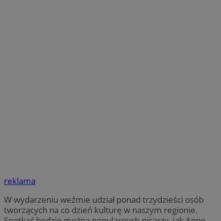
reklama
W wydarzeniu weźmie udział ponad trzydzieści osób
tworzących na co dzień kulturę w naszym regionie.
Spotkać będzie można popularnych pisarzy, jak Annę