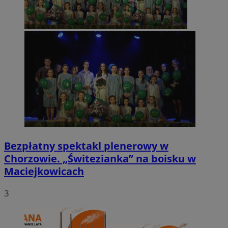
Bezpłatny spektakl plenerowy w
Chorzowie. „Świtezianka” na boisku w
Maciejkowicach
3