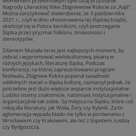
Momentem przełomowym było tutaj przyznanie
Nagrody Literackiej Nike Zbigniewowi Rokicie za „Kajś”.
Można zaryzykować stwierdzenie, że 3 października
2021 r., czyli w dniu uhonorowania tej śląskiej książki,
skończył się w Polsce bercikizm, czyli postrzeganie
Śląska przez pryzmat folkloru, śmieszności i
stereotypów.
Zdaniem Musiała teraz jest najlepszych moment, by
zebrać i wypromować wielokulturową, pisaną w
różnych językach, literaturę śląską. Podczas
konferencji, na której zaprezentowano program
festiwalu, Zbigniew Rokita popierał zasadność
oddolnych starań o śląską kulturę, zaznaczył jednak, że
potrzebne jest dużo większe wsparcie instytucjonalne:
Ludzko stoimy znakomicie, natomiast instytucjonalnie i
organizacyjnie tak sobie. Są miejsca na Śląsku, które coś
robią dla literatury, jak Wisła, Żory czy Rybnik. Za to
aglomeracja wypada blado nie tylko w porównaniu z
Wrocławiem czy Krakowem, ale też z Sopotem, Łodzią
czy Bydgoszczą.