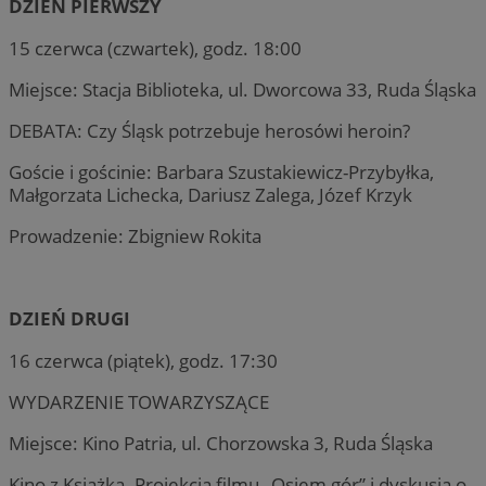
DZIEŃ PIERWSZY
15 czerwca (czwartek), godz. 18:00
Miejsce: Stacja Biblioteka, ul. Dworcowa 33, Ruda Śląska
DEBATA: Czy Śląsk potrzebuje herosówi heroin?
Goście i gościnie: Barbara Szustakiewicz-Przybyłka,
Małgorzata Lichecka, Dariusz Zalega, Józef Krzyk
Prowadzenie: Zbigniew Rokita
DZIEŃ DRUGI
16 czerwca (piątek), godz. 17:30
WYDARZENIE TOWARZYSZĄCE
Miejsce: Kino Patria, ul. Chorzowska 3, Ruda Śląska
Kino z Książka. Projekcja filmu „Osiem gór” i dyskusja o