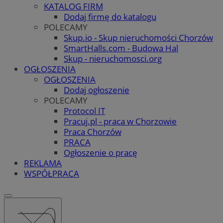
KATALOG FIRM
Dodaj firmę do katalogu
POLECAMY
Skup.io - Skup nieruchomości Chorzów
SmartHalls.com - Budowa Hal
Skup - nieruchomosci.org
OGŁOSZENIA
OGŁOSZENIA
Dodaj ogłoszenie
POLECAMY
Protocol IT
Pracuj.pl - praca w Chorzowie
Praca Chorzów
PRACA
Ogłoszenie o pracę
REKLAMA
WSPÓŁPRACA