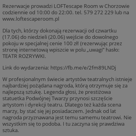
Rezerwacje prowadzi LOFTescape Room w Chorzowie
codziennie od 10:00 do 22:00. tel. 579 272 229 lub na
www.loftescaperoom.pl
Dla tych, którzy dokonają rezerwacji od czwartku
(17.06) do niedzieli (20.06) wejście do dowolnego
pokoju w specjalnej cenie 100 zł! (rezerwując przez
stronę internetową wpiszcie w polu „uwagi” hasło:
TEATR ROZRYWKI.
Link do wydarzenia: https://fb.me/e/2fm89LNDj
W profesjonalnym świecie artystów teatralnych istnieje
najbardziej pożądana nagroda, którą otrzymuje się za
najlepszą sztukę. Legenda głosi, że prestiżowa
statuetka Podwójnej Twarzy przynosi szczęście
artystom i dyrekcji teatru. Dlatego też każda scena
marzy, by stać się jej posiadaczem. Jednak od lat
nagroda przyznawana jest temu samemu teatrowi. Nie
wszystkim się to podoba. I tu zaczyna się prawdziwa
sztuka.