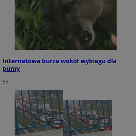
Internetowa burza wokół wybiegu dla
pumy
65