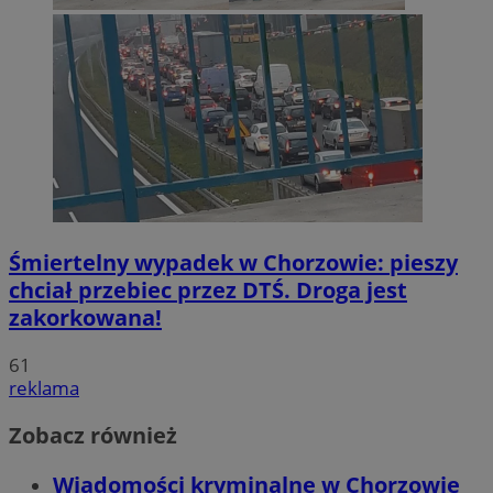
Śmiertelny wypadek w Chorzowie: pieszy
chciał przebiec przez DTŚ. Droga jest
zakorkowana!
61
reklama
Zobacz również
Wiadomości kryminalne w Chorzowie