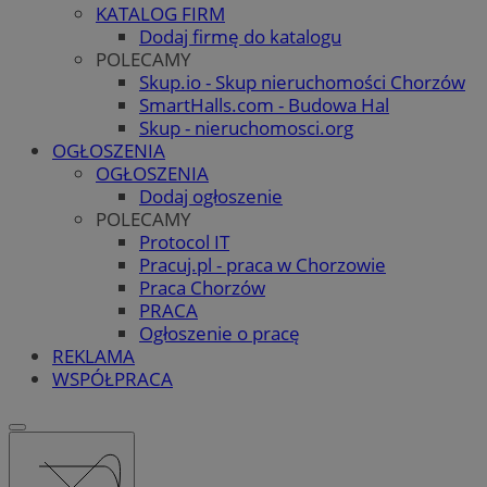
KATALOG FIRM
Dodaj firmę do katalogu
POLECAMY
Skup.io - Skup nieruchomości Chorzów
SmartHalls.com - Budowa Hal
Skup - nieruchomosci.org
OGŁOSZENIA
OGŁOSZENIA
Dodaj ogłoszenie
POLECAMY
Protocol IT
Pracuj.pl - praca w Chorzowie
Praca Chorzów
PRACA
Ogłoszenie o pracę
REKLAMA
WSPÓŁPRACA