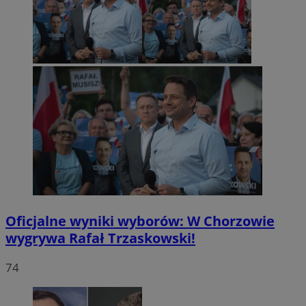
Oficjalne wyniki wyborów: W Chorzowie
wygrywa Rafał Trzaskowski!
74