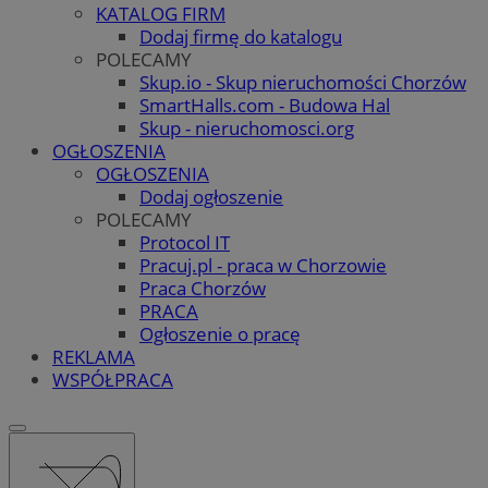
KATALOG FIRM
Dodaj firmę do katalogu
POLECAMY
Skup.io - Skup nieruchomości Chorzów
SmartHalls.com - Budowa Hal
Skup - nieruchomosci.org
OGŁOSZENIA
OGŁOSZENIA
Dodaj ogłoszenie
POLECAMY
Protocol IT
Pracuj.pl - praca w Chorzowie
Praca Chorzów
PRACA
Ogłoszenie o pracę
REKLAMA
WSPÓŁPRACA