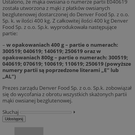
Ustalono, że mąka owsiana o numerze partii E040619
została utworzona z mąki z płatków owsianych
bezglutenowej dostarczonej do Denver Food Sp. z o.o.
Sp. k. w ilości 400 kg. Z całkowitej ilości 400 kg Denver
Food Sp. z o.o. Sp.k. wyprodukowała następujące
partie:
–
w opakowaniach 400 g – partie o numerach:
300519; 040619; 140619; 250619 oraz w
opakowaniach 800g – partie o numerach: 300519;
040619; 070619; 100619; 110619; 250619 (powyższe
numery partii są poprzedzone literami „E” lub
„AL”)
Prezes zarządu Denver Food Sp. z o.o. Sp.k. zobowiązał
się do wycofania z obrotu wszystkich skażonych partii
mąki owsianej bezglutenowej.
Słuchaj
⏵︎
Udostępnij