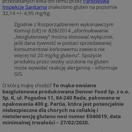
przebadanych kilka dni temu przez
Państwową
Inspekcję Sanitarną
znaleziono gluten na poziomie
32,14 +/- 4,95 mg/kg.
Zgodnie z Rozporządzeniem wykonawczym
Komisji (UE) nr 828/2014 „sformułowanie
„bezglutenowy” można stosować wyłącznie,
jeśli dana żywność w postaci sprzedawanej
konsumentowi końcowemu zawiera nie
więcej niż 20 mg/kg glutenu”. Spożycie
produktu przez osoby uczulone na gluten
może wywołać reakcję alergenną – informuje
GIS.
O którą mąkę chodzi?
To mąka owsiana
bezglutenowa produkowana Denver Food Sp. z o.o.
Sp. K, ul. Pogodna 11, 84-240 Reda, pakowana w
opakowania 400 g. Partia, która jest potencjalnie
niebezpieczna dla chorych na celiakię i
nietolerancję glutenu nosi numer E040619, data
minimalnej trwałości – 27/02/2020.