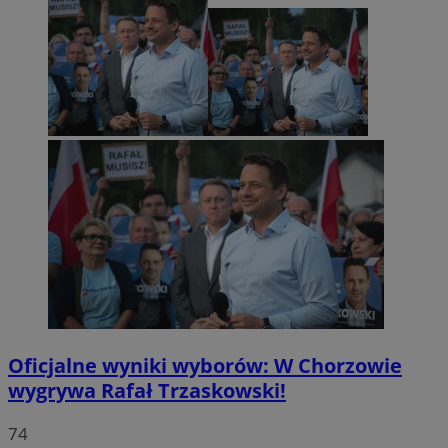
Oficjalne wyniki wyborów: W Chorzowie
wygrywa Rafał Trzaskowski!
74