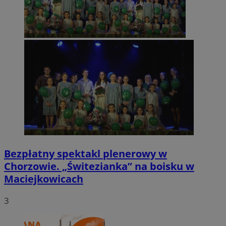
Bezpłatny spektakl plenerowy w
Chorzowie. „Świtezianka” na boisku w
Maciejkowicach
3