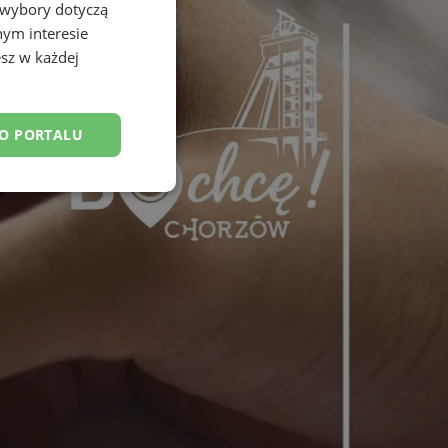
 wybory dotyczą
nym interesie
sz w każdej
DO PORTALU
esklasyfikowane
ane
owanie użytkownika i
j.