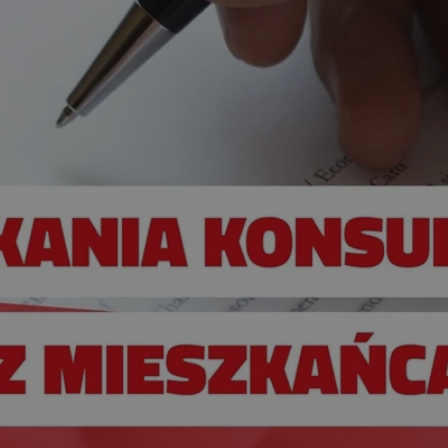
mojchorzow.pl
1 rok
Ten plik cookie przechowuje id
mojchorzow.pl
1 rok
Ten plik cookie przechowuje id
mojchorzow.pl
1 rok
Ten plik cookie przechowuje id
nt
4 tygodnie 2 dni
Ten plik cookie jest używany p
CookieScript
Script.com do zapamiętywania 
mojchorzow.pl
dotyczących zgody użytkownika
Jest to konieczne, aby baner c
Script.com działał poprawnie.
29 minut 53
Ten plik cookie służy do rozróż
Cloudflare Inc.
sekundy
botów. Jest to korzystne dla s
.temu.com
ponieważ umożliwia tworzeni
na temat korzystania z jej wit
METADATA
5 miesięcy 4
Ten plik cookie przechowuje i
YouTube
tygodnie
użytkownika oraz jego prefere
.youtube.com
prywatności podczas korzystan
Rejestruje wybory dotyczące p
Google Privacy Policy
i ustawień zgody, zapewniając 
w kolejnych wizytach. Dzięki 
musi ponownie konfigurować s
co zwiększa wygodę i zgodność
ochrony danych.
Sesja
Rejestruje, który klaster serw
NGINX Inc.
gościa. Jest to używane w kont
bh.contextweb.com
równoważenia obciążenia w ce
doświadczenia użytkownika.