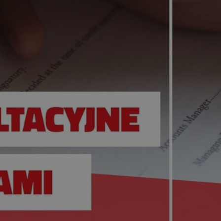
entyfikator sesji.
entyfikator sesji.
entyfikator sesji.
rzez usługę Cookie-
preferencji
 na pliki cookie.
ookie Cookie-
niania ludzi i
trony internetowej,
e ważnych raportów
ryny internetowej.
nformacje o zgodzie
ncjach dotyczących
ia z witryny.
olityki prywatności
ich przestrzeganie
temu użytkownik nie
woich preferencji,
 z regulacjami
erów obsługuje
ekście
lu optymalizacji