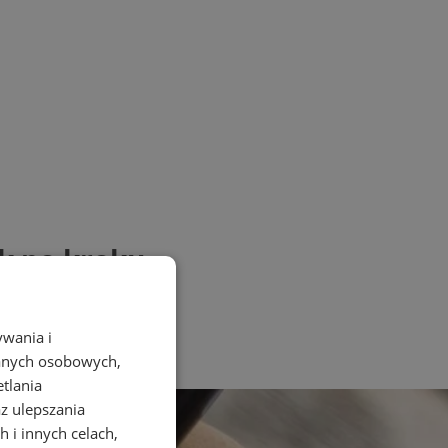
k po kroku
ywania i
danych osobowych,
etlania
az ulepszania
 i innych celach,