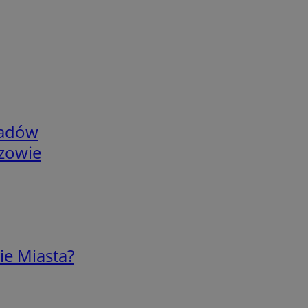
adów
rzowie
ie Miasta?