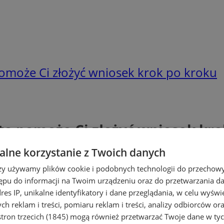
może Ci złożyć wniosek krok po kroku
o pomoże Ci złożyć wniosek kro
lne korzystanie z Twoich danych
rzy używamy plików cookie i podobnych technologii do przechow
ępu do informacji na Twoim urządzeniu oraz do przetwarzania 
dres IP, unikalne identyfikatory i dane przeglądania, w celu wyświ
h reklam i treści, pomiaru reklam i treści, analizy odbiorców or
tron trzecich (1845)
mogą również przetwarzać Twoje dane w tych