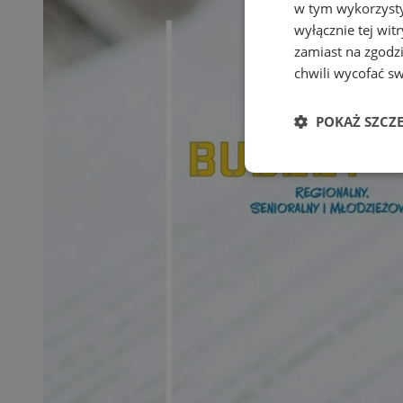
w tym wykorzysty
wyłącznie tej wi
zamiast na zgodz
chwili wycofać s
POKAŻ SZCZ
Niezbędne
Ni
Niezbędne pliki cook
zarządzanie kontem. 
Nazwa