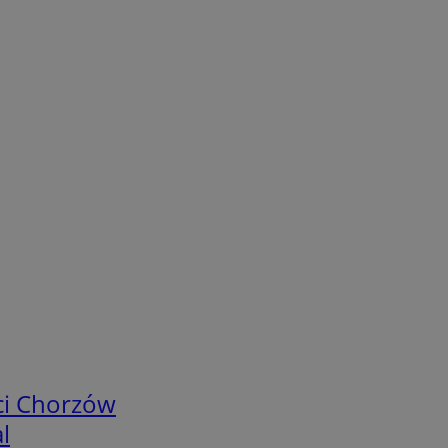
ci Chorzów
l