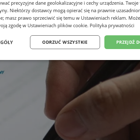
wać precyzyjne dane geolokalizacyjne i cechy urządzenia. Twoje
tryny. Niektórzy dostawcy mogą opierać się na prawnie uzasadnio
ie; masz prawo sprzeciwić się temu w
Ustawieniach reklam
. Może
woją zgodę w
Ustawieniach plików cookie
.
Polityka prywatności
EGÓŁY
ODRZUĆ WSZYSTKIE
PRZEJDŹ 
Wydajność
Targetowanie
Funkcjonalność
Ni
ezbędne
Wydajność
Targetowanie
Funkcjonalność
Niesklasyfikow
ie umożliwiają korzystanie z podstawowych funkcji strony internetowej, takich jak log
Bez niezbędnych plików cookie nie można prawidłowo korzystać ze strony internetowe
Okres
Provider
/
Domena
Opis
przechowywania