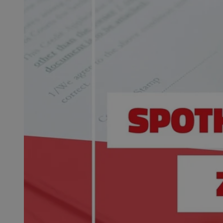
QeSessID
MvSessID
SessID
CookieScriptConse
__cf_bm
VISITOR_PRIVACY_
INGRESSCOOKIE