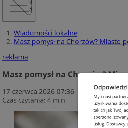
Wiadomości lokalne
Masz pomysł na Chorzów? Miasto po
reklama
Masz pomysł na Chorzów? Miast
Odpowiedzia
17 czerwca 2026 07:36
My i nasi partne
Czas czytania: 4 min.
uzyskiwania dost
takich jak Twój a
spersonalizowanyc
usług.
Dostawcy s