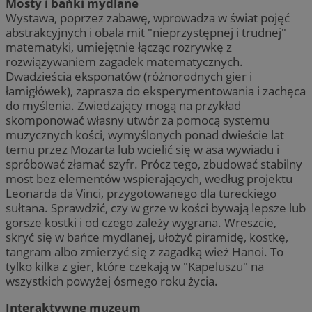
Mosty i bańki mydlane
Wystawa, poprzez zabawę, wprowadza w świat pojęć
abstrakcyjnych i obala mit "nieprzystępnej i trudnej"
matematyki, umiejętnie łącząc rozrywkę z
rozwiązywaniem zagadek matematycznych.
Dwadzieścia eksponatów (różnorodnych gier i
łamigłówek), zaprasza do eksperymentowania i zachęca
do myślenia. Zwiedzający mogą na przykład
skomponować własny utwór za pomocą systemu
muzycznych kości, wymyślonych ponad dwieście lat
temu przez Mozarta lub wcielić się w asa wywiadu i
spróbować złamać szyfr. Prócz tego, zbudować stabilny
most bez elementów wspierających, według projektu
Leonarda da Vinci, przygotowanego dla tureckiego
sułtana. Sprawdzić, czy w grze w kości bywają lepsze lub
gorsze kostki i od czego zależy wygrana. Wreszcie,
skryć się w bańce mydlanej, ułożyć piramidę, kostkę,
tangram albo zmierzyć się z zagadką wież Hanoi. To
tylko kilka z gier, które czekają w "Kapeluszu" na
wszystkich powyżej ósmego roku życia.
Interaktywne muzeum