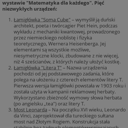
wystawie "Matematyka dla każdego". Pięć
niezwykłych urządzeń:
Łamigłówka "Soma Cube"
– wymyślił ją duński
architekt, poeta i twórcagier Piet Hein, podczas
wykładu z mechaniki kwantowej, prowadzonego
przez niemieckiego noblistę i fizyka
teoretycznego, Wernera Heisenberga. Jej
elementami są wszystkie możliwe,
niesymetryczne klocki, zbudowane z nie więcej,
niż 4 sześcianów, z których należy ułożyć kostkę.
Łamigłówka "Litera T"
– Nazwa urządzenia
pochodzi od jej podstawowego zadania, które
polega na ułożeniu z czterech elementów litery T.
Pierwsza wersja łamigłówki powstała w 1903 roku i
została użyta w kampanii reklamowej herbaty.
Wykorzystano zbieżność wymowy słowa herbata
(po angielsku „tea") oraz litery T.
Most Leonarda
– Na początku XVI wieku, Leonardo
da Vinci, zaprojektował dla tureckiego sułtana
most nad Złotym Rogiem. Konstrukcja stała
stabilnie bez żadnych elementówwspierających.