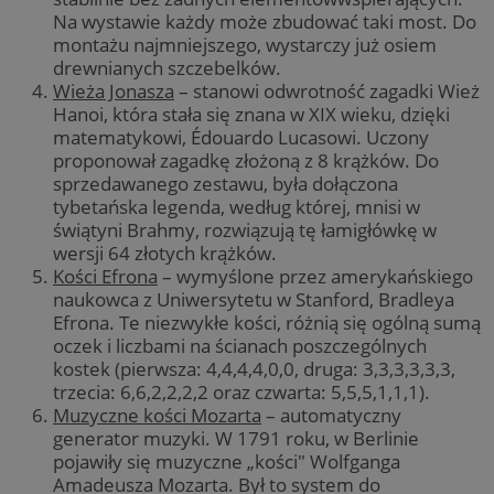
Na wystawie każdy może zbudować taki most. Do
montażu najmniejszego, wystarczy już osiem
drewnianych szczebelków.
Wieża Jonasza
– stanowi odwrotność zagadki Wież
Hanoi, która stała się znana w XIX wieku, dzięki
matematykowi, Édouardo Lucasowi. Uczony
proponował zagadkę złożoną z 8 krążków. Do
sprzedawanego zestawu, była dołączona
tybetańska legenda, według której, mnisi w
świątyni Brahmy, rozwiązują tę łamigłówkę w
wersji 64 złotych krążków.
Kości Efrona
– wymyślone przez amerykańskiego
naukowca z Uniwersytetu w Stanford, Bradleya
Efrona. Te niezwykłe kości, różnią się ogólną sumą
oczek i liczbami na ścianach poszczególnych
kostek (pierwsza: 4,4,4,4,0,0, druga: 3,3,3,3,3,3,
trzecia: 6,6,2,2,2,2 oraz czwarta: 5,5,5,1,1,1).
Muzyczne kości Mozarta
– automatyczny
generator muzyki. W 1791 roku, w Berlinie
pojawiły się muzyczne „kości" Wolfganga
Amadeusza Mozarta. Był to system do