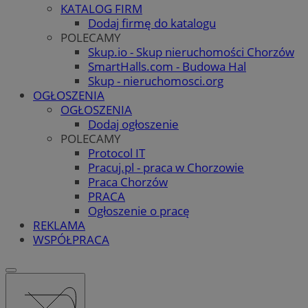
KATALOG FIRM
Dodaj firmę do katalogu
POLECAMY
Skup.io - Skup nieruchomości Chorzów
SmartHalls.com - Budowa Hal
Skup - nieruchomosci.org
OGŁOSZENIA
OGŁOSZENIA
Dodaj ogłoszenie
POLECAMY
Protocol IT
Pracuj.pl - praca w Chorzowie
Praca Chorzów
PRACA
Ogłoszenie o pracę
REKLAMA
WSPÓŁPRACA