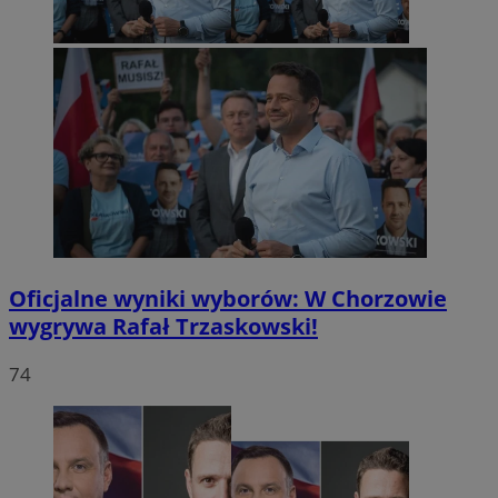
Oficjalne wyniki wyborów: W Chorzowie
wygrywa Rafał Trzaskowski!
74