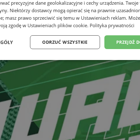
wać precyzyjne dane geolokalizacyjne i cechy urządzenia. Twoje
tryny. Niektórzy dostawcy mogą opierać się na prawnie uzasadnio
ie; masz prawo sprzeciwić się temu w
Ustawieniach reklam
. Może
woją zgodę w
Ustawieniach plików cookie
.
Polityka prywatności
EGÓŁY
ODRZUĆ WSZYSTKIE
PRZEJDŹ 
Wydajność
Targetowanie
Funkcjonalność
Ni
ezbędne
Wydajność
Targetowanie
Funkcjonalność
Niesklasyfikow
ie umożliwiają korzystanie z podstawowych funkcji strony internetowej, takich jak log
Bez niezbędnych plików cookie nie można prawidłowo korzystać ze strony internetowe
Okres
Provider
/
Domena
Opis
przechowywania