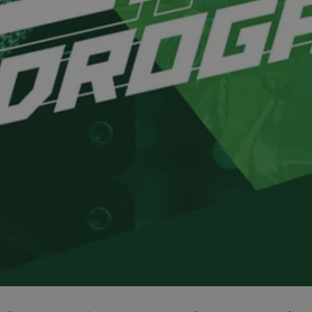
mojchorzow.pl
1 rok
Ten plik cookie przechowuje id
mojchorzow.pl
1 rok
Ten plik cookie przechowuje id
mojchorzow.pl
1 rok
Ten plik cookie przechowuje id
nt
4 tygodnie 2 dni
Ten plik cookie jest używany p
CookieScript
Script.com do zapamiętywania 
mojchorzow.pl
dotyczących zgody użytkownika
Jest to konieczne, aby baner c
Script.com działał poprawnie.
29 minut 53
Ten plik cookie służy do rozróż
Cloudflare Inc.
sekundy
botów. Jest to korzystne dla s
.temu.com
ponieważ umożliwia tworzeni
na temat korzystania z jej wit
METADATA
5 miesięcy 4
Ten plik cookie przechowuje i
YouTube
tygodnie
użytkownika oraz jego prefere
.youtube.com
prywatności podczas korzystan
Rejestruje wybory dotyczące p
Google Privacy Policy
i ustawień zgody, zapewniając 
w kolejnych wizytach. Dzięki 
musi ponownie konfigurować s
co zwiększa wygodę i zgodność
ochrony danych.
Sesja
Rejestruje, który klaster serw
NGINX Inc.
gościa. Jest to używane w kont
bh.contextweb.com
równoważenia obciążenia w ce
doświadczenia użytkownika.