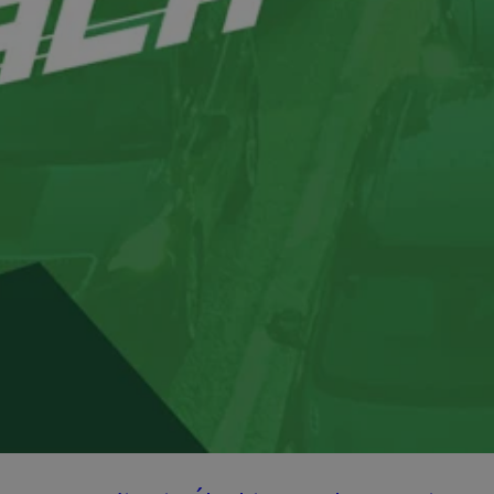
entyfikator sesji.
entyfikator sesji.
entyfikator sesji.
rzez usługę Cookie-
preferencji
 na pliki cookie.
ookie Cookie-
niania ludzi i
trony internetowej,
e ważnych raportów
ryny internetowej.
nformacje o zgodzie
ncjach dotyczących
ia z witryny.
olityki prywatności
ich przestrzeganie
temu użytkownik nie
woich preferencji,
 z regulacjami
erów obsługuje
ekście
lu optymalizacji