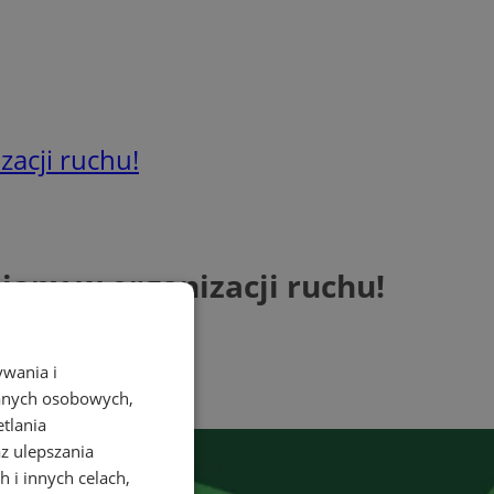
zacji ruchu!
iany w organizacji ruchu!
ywania i
danych osobowych,
etlania
az ulepszania
 i innych celach,