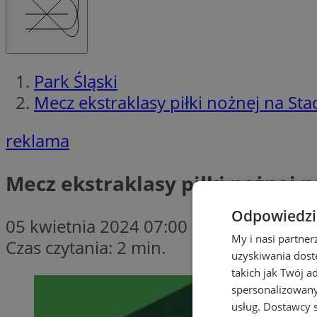
Park Śląski
Mecz ekstraklasy piłki nożnej na St
reklama
Mecz ekstraklasy piłki nożnej 
Odpowiedzia
05 kwietnia 2024 07:00
My i nasi partne
Czas czytania: 2 min.
uzyskiwania dost
takich jak Twój a
spersonalizowanyc
usług.
Dostawcy s