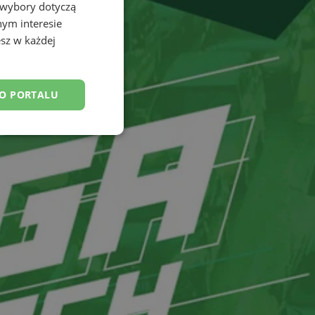
 wybory dotyczą
nym interesie
sz w każdej
DO PORTALU
esklasyfikowane
ane
owanie użytkownika i
j.