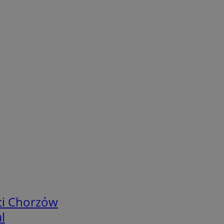
ci Chorzów
l