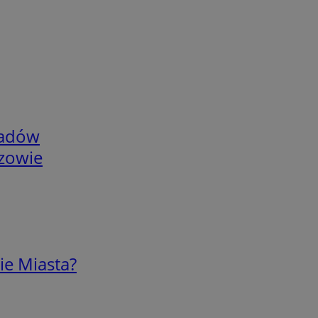
adów
rzowie
ie Miasta?