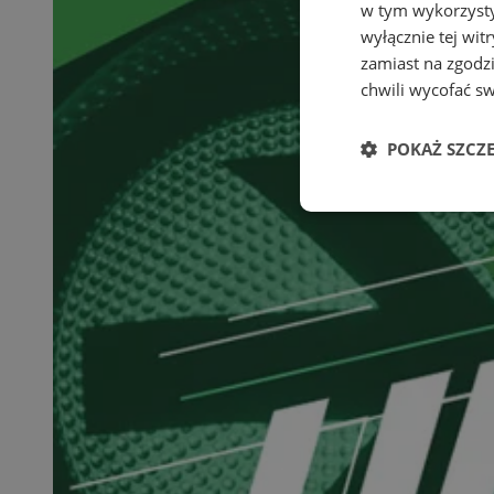
w tym wykorzysty
wyłącznie tej wi
zamiast na zgodz
chwili wycofać s
POKAŻ SZCZ
Niezbędne
Ni
Niezbędne pliki cook
zarządzanie kontem. 
Nazwa