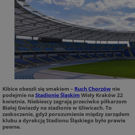
Kibice obeszli się smakiem –
Ruch Chorzów
nie
podejmie na
Stadionie Śląskim
Wisły Kraków 22
kwietnia. Niebiescy zagrają przeciwko piłkarzom
Białej Gwiazdy na stadionie w Gliwicach. To
zaskoczenie, gdyż porozumienie między zarządem
klubu a dyrekcją Stadionu Śląskiego było prawie
pewne.