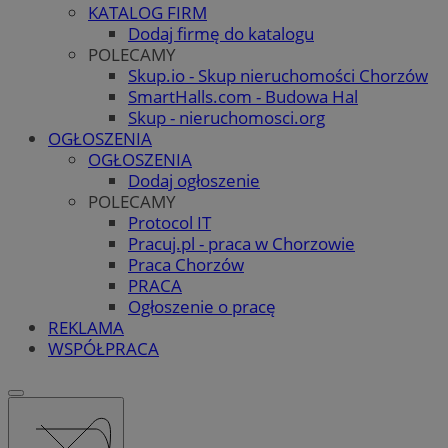
KATALOG FIRM
Dodaj firmę do katalogu
POLECAMY
Skup.io - Skup nieruchomości Chorzów
SmartHalls.com - Budowa Hal
Skup - nieruchomosci.org
OGŁOSZENIA
OGŁOSZENIA
Dodaj ogłoszenie
POLECAMY
Protocol IT
Pracuj.pl - praca w Chorzowie
Praca Chorzów
PRACA
Ogłoszenie o pracę
REKLAMA
WSPÓŁPRACA