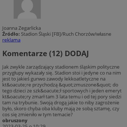
Joanna Zegarlicka
Źródło:
Stadion Śląski [FB]/Ruch Chorzów/własne
reklama
Komentarze (12)
DODAJ
Jak zwykle zarządzający stadionem śląskim polityczne
przygłupy wykazały się. Stadion stoi i jedyne co na nim
jest to jakieś gunwo zawody lekkoatletyczne na
kt&oacute;re przychodzą &quot;zmuszone&quot; do
tego dzieci ze szk&oacute;ł sportowych i jeden emeryt
kt&oacute;ry zmarł tam 3 lata temu i od tej pory siedzi
tam na trybunie. Swoją drogą jakie to niby zagrożenie
było, skoro chyba oba kluby mają ze sobą sztamę, czy
cos się zmieniło w tym temacie?
obruszony
2023-03-25 o 10:29