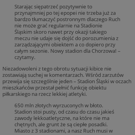
Starając siępatrzeć pozytywnie to
przynajmniej po tej epopei nie trzeba już za
bardzo tłumaczyć postronnym dlaczego Ruch
nie może grać regularnie na Stadionie
Śląskim skoro nawet przy okazji takiego
meczu nie udaje się dojść do porozumienia z
zarządzającymi obiektem a co dopiero przy
całym sezonie. Nowy stadion dla Chorzowa! –
czytamy.
Niezadowoleni z tego obrotu sytuacji kibice nie
zostawiają suchej w komentarzach. Wśród zarzutów
przewija się szczególnie jeden – Stadion Śląski w oczach
mieszkańców przestał pełnić funkcję obiektu
piłkarskiego na rzecz lekkiej atletyki.
650 mln złotych wyrzuconych w błoto.
Stadion stoi pusty, od czasu do czasu jakieś
zawody lekkoatletyczne, na które nie ma
chętnych, ale grunt że są ciepłe posadki.
Miasto z 3 stadionami, a nasz Ruch musi w