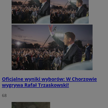
Oficjalne wyniki wyborów: W Chorzowie
wygrywa Rafał Trzaskowski!
68