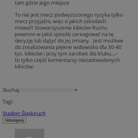
tam gdzie jego miejsce
To nie jest mecz podwyższonego ryzyka tylko
mecz przyjaźni, więc o jakich szkodach
mowa?! Stowarzyszenie kibiców Ruchu
powinno w jakiś sposób zareagować na tę
decyzję lub dążyć do jej zmiany. Jest możliwe
do zrealizowania piękne widowisko dla 30-40
tys. kibiców i przy tym zarobek dla klubu…–
to tylko część komentarzy niezadowolonych
kibiców.
Słuchaj
⏵︎
Tagi:
Stadion Śląski
ruch
Udostępnij