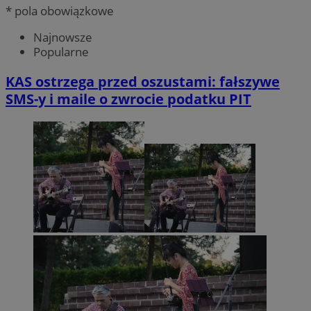
* pola obowiązkowe
Najnowsze
Popularne
KAS ostrzega przed oszustami: fałszywe
SMS-y i maile o zwrocie podatku PIT