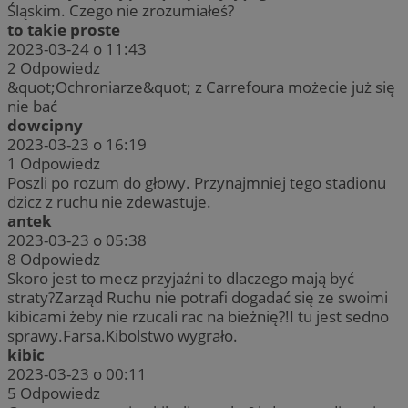
Śląskim. Czego nie zrozumiałeś?
to takie proste
2023-03-24 o 11:43
2
Odpowiedz
&quot;Ochroniarze&quot; z Carrefoura możecie już się
nie bać
dowcipny
2023-03-23 o 16:19
1
Odpowiedz
Poszli po rozum do głowy. Przynajmniej tego stadionu
dzicz z ruchu nie zdewastuje.
antek
2023-03-23 o 05:38
8
Odpowiedz
Skoro jest to mecz przyjaźni to dlaczego mają być
straty?Zarząd Ruchu nie potrafi dogadać się ze swoimi
kibicami żeby nie rzucali rac na bieżnię?!I tu jest sedno
sprawy.Farsa.Kibolstwo wygrało.
kibic
2023-03-23 o 00:11
5
Odpowiedz