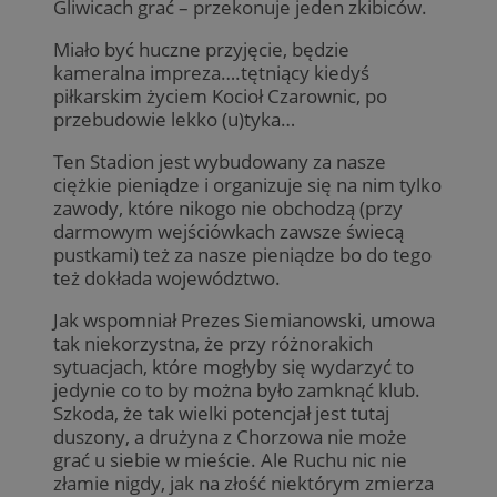
Gliwicach grać – przekonuje jeden zkibiców.
Miało być huczne przyjęcie, będzie
kameralna impreza….tętniący kiedyś
piłkarskim życiem Kocioł Czarownic, po
przebudowie lekko (u)tyka…
Ten Stadion jest wybudowany za nasze
ciężkie pieniądze i organizuje się na nim tylko
zawody, które nikogo nie obchodzą (przy
darmowym wejściówkach zawsze świecą
pustkami) też za nasze pieniądze bo do tego
też dokłada województwo.
Jak wspomniał Prezes Siemianowski, umowa
tak niekorzystna, że przy różnorakich
sytuacjach, które mogłyby się wydarzyć to
jedynie co to by można było zamknąć klub.
Szkoda, że tak wielki potencjał jest tutaj
duszony, a drużyna z Chorzowa nie może
grać u siebie w mieście. Ale Ruchu nic nie
złamie nigdy, jak na złość niektórym zmierza