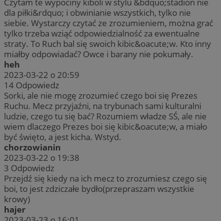
Czytam te wypociny kiboli w stylu &bdquo;stadion nie
dla piłki&rdquo; i obwinianie wszystkich, tylko nie
siebie. Wystarczy czytać ze zrozumieniem, można grać
tylko trzeba wziąć odpowiedzialność za ewentualne
straty. To Ruch bal się swoich kibic&oacute;w. Kto inny
miałby odpowiadać? Owce i barany nie pokumały.
heh
2023-03-22 o 20:59
14
Odpowiedz
Sorki, ale nie mogę zrozumieć czego boi się Prezes
Ruchu. Mecz przyjaźni, na trybunach sami kulturalni
ludzie, czego tu się bać? Rozumiem władze SŚ, ale nie
wiem dlaczego Prezes boi się kibic&oacute;w, a miało
być święto, a jest kicha. Wstyd.
chorzowianin
2023-03-22 o 19:38
3
Odpowiedz
Przejdź się kiedy na ich mecz to zrozumiesz czego się
boi, to jest zdziczałe bydło(przepraszam wszystkie
krowy)
hajer
2023-03-23 o 16:01