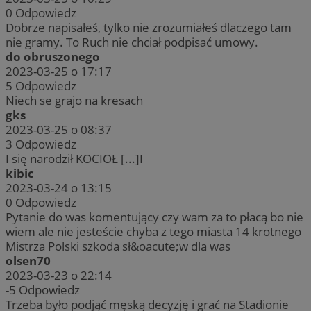
0
Odpowiedz
Dobrze napisałeś, tylko nie zrozumiałeś dlaczego tam
nie gramy. To Ruch nie chciał podpisać umowy.
do obruszonego
2023-03-25 o 17:17
5
Odpowiedz
Niech se grajo na kresach
gks
2023-03-25 o 08:37
3
Odpowiedz
I się narodził KOCIOŁ [...]I
kibic
2023-03-24 o 13:15
0
Odpowiedz
Pytanie do was komentujący czy wam za to płacą bo nie
wiem ale nie jesteście chyba z tego miasta 14 krotnego
Mistrza Polski szkoda sł&oacute;w dla was
olsen70
2023-03-23 o 22:14
-5
Odpowiedz
Trzeba było podjąć męską decyzję i grać na Stadionie