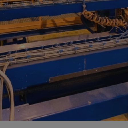
mojchorzow.pl
1 rok
Ten plik cookie przechowuje id
mojchorzow.pl
1 rok
Ten plik cookie przechowuje id
mojchorzow.pl
1 rok
Ten plik cookie przechowuje id
nt
4 tygodnie 2 dni
Ten plik cookie jest używany p
CookieScript
Script.com do zapamiętywania 
mojchorzow.pl
dotyczących zgody użytkownika
Jest to konieczne, aby baner c
Script.com działał poprawnie.
29 minut 53
Ten plik cookie służy do rozróż
Cloudflare Inc.
sekundy
botów. Jest to korzystne dla s
.temu.com
ponieważ umożliwia tworzeni
na temat korzystania z jej wit
METADATA
5 miesięcy 4
Ten plik cookie przechowuje i
YouTube
tygodnie
użytkownika oraz jego prefere
.youtube.com
prywatności podczas korzystan
Rejestruje wybory dotyczące p
Google Privacy Policy
i ustawień zgody, zapewniając 
w kolejnych wizytach. Dzięki 
musi ponownie konfigurować s
co zwiększa wygodę i zgodność
ochrony danych.
Sesja
Rejestruje, który klaster serw
NGINX Inc.
gościa. Jest to używane w kont
bh.contextweb.com
równoważenia obciążenia w ce
doświadczenia użytkownika.