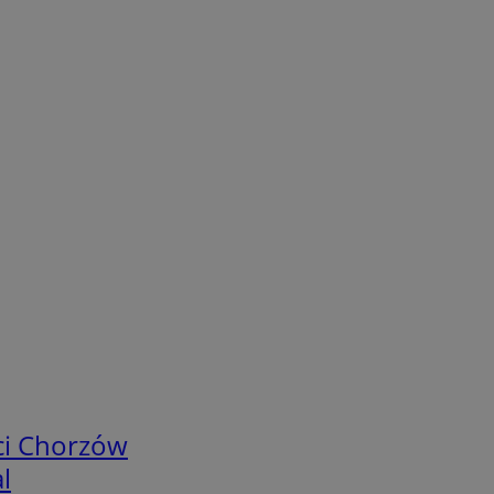
ci Chorzów
l