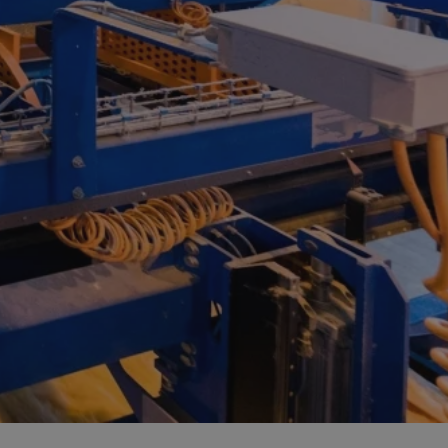
entyfikator sesji.
entyfikator sesji.
entyfikator sesji.
rzez usługę Cookie-
preferencji
 na pliki cookie.
ookie Cookie-
niania ludzi i
trony internetowej,
e ważnych raportów
ryny internetowej.
nformacje o zgodzie
ncjach dotyczących
ia z witryny.
olityki prywatności
ich przestrzeganie
temu użytkownik nie
woich preferencji,
 z regulacjami
erów obsługuje
ekście
lu optymalizacji