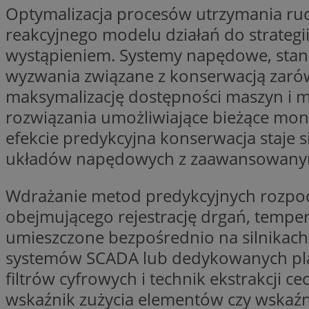
Optymalizacja procesów utrzymania ru
li_gc
reakcyjnego modelu działań do strategi
wystąpieniem. Systemy napędowe, stano
wyzwania związane z konserwacją zarów
Nazwa
maksymalizację dostępności maszyn i mi
Nazwa
openstat_umr82x3
Nazwa
rozwiązania umożliwiające bieżące moni
openstat_gid
VP
pb_rtb_ev_part
efekcie predykcyjna konserwacja staje 
openstat_pbi939ar
układów napędowych z zaawansowanymi 
openstat_khpu8s
openstat_iy2unm5p
_clck
__gads
Wdrażanie metod predykcyjnych rozpo
incap_ses_1688_32
obejmującego rejestrację drgań, tempera
openstat_wj089dcr
__Secure-
_clsk
umieszczone bezpośrednio na silnikach i
ROLLOUT_TOKEN
visid_incap_322052
systemów SCADA lub dedykowanych pl
filtrów cyfrowych i technik ekstrakcji 
_clsk
bcookie
wskaźnik zużycia elementów czy wskaźn