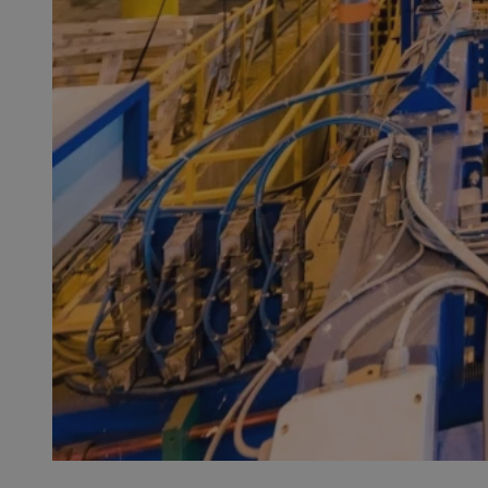
QeSessID
MvSessID
SessID
CookieScriptConse
__cf_bm
VISITOR_PRIVACY_
INGRESSCOOKIE