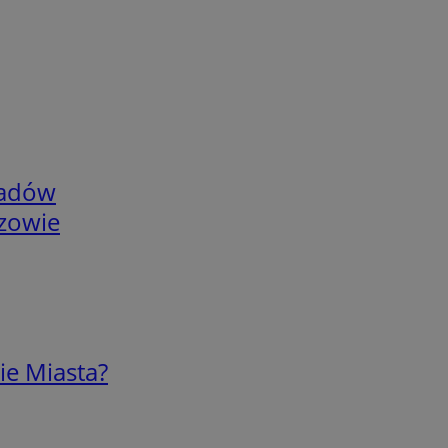
adów
rzowie
ie Miasta?