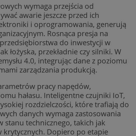
łowych wymaga przejścia od
y gościa na
nych celów
ywać awarie jeszcze przed ich
ektroniki i oprogramowania, generują
ganizacyjnym. Rosnąca presja na
wywania
Opis
przedsiębiorstwa do inwestycji w
 łożyska, przekładnie czy silniki. W
aportowania na
etowej dla
iaru wysiłków
emysłu 4.0, integrując dane z poziomu
madzić dane, takie
wników z reklamami
nę internetową lub
mami zarządzania produkcją.
rakcji
ubleClick for
ernetowej w celu
arametrów pracy napędów,
wyświetlanie reklam
jonalności strony
ć.
mu hałasu. Inteligentne czujniki IoT,
rażaniem funkcji i
aniem Microsoft
okiej rozdzielczości, które trafiają do
trolować, które
wywania informacji
wyświetlane
ów stron w jedną
ń etapowych,
owych danych wymaga zastosowania
anego użytkownika
w stanu technicznego, takich jak
aniem Microsoft
wywania informacji
służący do
 krytycznych. Dopiero po etapie
ów stron w jedną
towej za