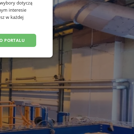
 wybory dotyczą
nym interesie
sz w każdej
DO PORTALU
esklasyfikowane
ane
owanie użytkownika i
j.