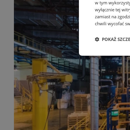
w tym wykorzysty
wyłącznie tej wi
zamiast na zgodz
chwili wycofać s
POKAŻ SZCZ
Niezbędne
Ni
Niezbędne pliki cook
zarządzanie kontem. 
Nazwa