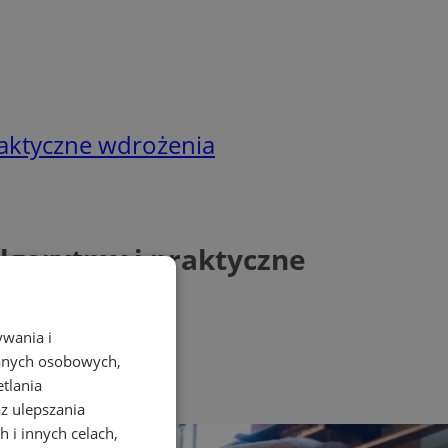
raktyczne wdrożenia
lgorytmy i praktyczne
ywania i
danych osobowych,
etlania
az ulepszania
 i innych celach,