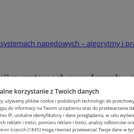
 systemach napędowych – algorytmy i p
ji w systemach napędowych – a
lne korzystanie z Twoich danych
rzy używamy plików cookie i podobnych technologii do przechow
ępu do informacji na Twoim urządzeniu oraz do przetwarzania 
dres IP, unikalne identyfikatory i dane przeglądania, w celu wyświ
h reklam i treści, pomiaru reklam i treści, analizy odbiorców or
tron trzecich (1845)
mogą również przetwarzać Twoje dane w tych