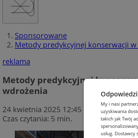
Sponsorowane
Metody predykcyjnej konserwacji w
reklama
Metody predykcyjnej konserwac
wdrożenia
Odpowiedzia
My i nasi partne
24 kwietnia 2025 12:45
uzyskiwania dost
Czas czytania: 5 min.
takich jak Twój a
spersonalizowanyc
usług.
Dostawcy s