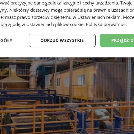
wać precyzyjne dane geolokalizacyjne i cechy urządzenia. Twoje
tryny. Niektórzy dostawcy mogą opierać się na prawnie uzasadnio
ie; masz prawo sprzeciwić się temu w
Ustawieniach reklam
. Może
woją zgodę w
Ustawieniach plików cookie
.
Polityka prywatności
EGÓŁY
ODRZUĆ WSZYSTKIE
PRZEJDŹ 
Wydajność
Targetowanie
Funkcjonalność
Ni
ezbędne
Wydajność
Targetowanie
Funkcjonalność
Niesklasyfikow
ie umożliwiają korzystanie z podstawowych funkcji strony internetowej, takich jak log
Bez niezbędnych plików cookie nie można prawidłowo korzystać ze strony internetowe
Okres
Provider
/
Domena
Opis
przechowywania