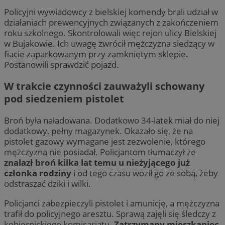
Policyjni wywiadowcy z bielskiej komendy brali udział w
działaniach prewencyjnych związanych z zakończeniem
roku szkolnego. Skontrolowali więc rejon ulicy Bielskiej
w Bujakowie. Ich uwagę zwrócił mężczyzna siedzący w
fiacie zaparkowanym przy zamkniętym sklepie.
Postanowili sprawdzić pojazd.
W trakcie czynności zauważyli schowany
pod siedzeniem pistolet
Broń była naładowana. Dodatkowo 34-latek miał do niej
dodatkowy, pełny magazynek. Okazało się, że na
pistolet gazowy wymagane jest zezwolenie, którego
mężczyzna nie posiadał. Policjantom tłumaczył że
znalazł broń kilka lat temu u nieżyjącego już
członka rodziny
i od tego czasu woził go ze sobą, żeby
odstraszać dziki i wilki.
Policjanci zabezpieczyli pistolet i amunicję, a mężczyzna
trafił do policyjnego aresztu. Sprawą zajęli się śledczy z
kobiernickiego komisariatu.
Zatrzymany mieszkaniec