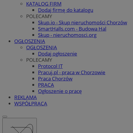
KATALOG FIRM
Dodaj firmę do katalogu
POLECAMY
Skup.io - Skup nieruchomości Chorzów
SmartHalls.com - Budowa Hal
Skup - nieruchomosci.org
OGŁOSZENIA
OGŁOSZENIA
Dodaj ogłoszenie
POLECAMY
Protocol IT
Pracuj.pl - praca w Chorzowie
Praca Chorzów
PRACA
Ogłoszenie o pracę
REKLAMA
WSPÓŁPRACA