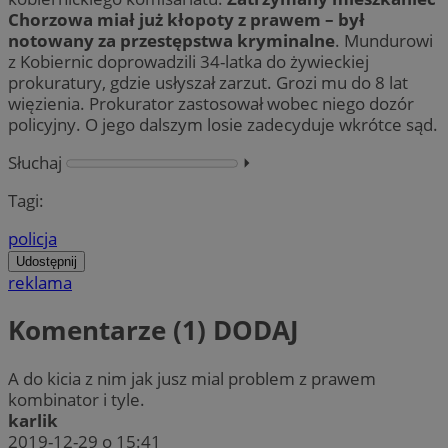
Chorzowa miał już kłopoty z prawem – był
notowany za przestępstwa kryminalne
. Mundurowi
z Kobiernic doprowadzili 34-latka do żywieckiej
prokuratury, gdzie usłyszał zarzut. Grozi mu do 8 lat
więzienia. Prokurator zastosował wobec niego dozór
policyjny. O jego dalszym losie zadecyduje wkrótce sąd.
Słuchaj
⏵︎
Tagi:
policja
Udostępnij
reklama
Komentarze (1)
DODAJ
A do kicia z nim jak jusz mial problem z prawem
kombinator i tyle.
karlik
2019-12-29 o 15:41