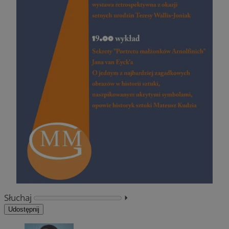
Słuchaj
⏵︎
Udostępnij