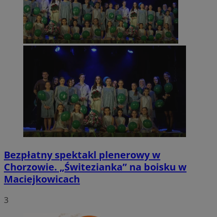
Bezpłatny spektakl plenerowy w
Chorzowie. „Świtezianka” na boisku w
Maciejkowicach
3