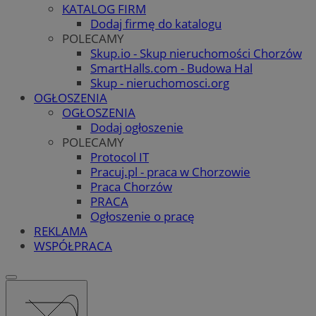
KATALOG FIRM
Dodaj firmę do katalogu
POLECAMY
Skup.io - Skup nieruchomości Chorzów
SmartHalls.com - Budowa Hal
Skup - nieruchomosci.org
OGŁOSZENIA
OGŁOSZENIA
Dodaj ogłoszenie
POLECAMY
Protocol IT
Pracuj.pl - praca w Chorzowie
Praca Chorzów
PRACA
Ogłoszenie o pracę
REKLAMA
WSPÓŁPRACA