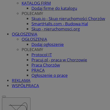
KATALOG FIRM
Dodaj firmę do katalogu
POLECAMY
Skup.io - Skup nieruchomości Chorzów
SmartHalls.com - Budowa Hal
Skup - nieruchomosci.org
OGŁOSZENIA
OGŁOSZENIA
Dodaj ogłoszenie
POLECAMY
Protocol IT
Pracuj.pl - praca w Chorzowie
Praca Chorzów
PRACA
Ogłoszenie o pracę
REKLAMA
WSPÓŁPRACA