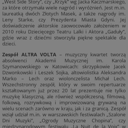
„West Side Story”, czy „Krzyk” wg Jacka Kaczmarskiego,
za które otrzymała wiele nagród i wyróżnień. Jest m.in.
laureatką dwóch Złotych Masek, a także nagrody im.
Leny Starke, czy Prezydenta Miasta Gdyni. Jej
doświadczenie aktorskie zaowocowało założeniem w
2010 roku Dziecięcego Teatru Lalki i Aktora „Gaduły”,
gdzie wraz z dziećmi stworzyła piękne spektakle dla
dzieci.
Zespół ALTRA VOLTA
– muzyczny kwartet tworzą
absolwenci Akademii Muzycznej im. Karola
Szymanowskiego w Katowicach: skrzypkowie Jacek
Dzwonkowski i Leszek Sojka, altowiolistka Aleksandra
Marko – Lech oraz wiolonczelista Michał Lech.
Wszechstronny zespół, który w swoim repertuarze
kształtowanym już przez 20 lat prezentuje nie tylko
muzykę klasyczną, ale również współczesną, filmową,
folkową, rozrywkową i improwizowaną grywaną na
wielu scenach zarówno w kraju, jak i za granicą. Zespół
wziął udział m.in. w warszawskich festiwalach „Szalone
Dni Muzyki”, „Ogrody Muzyczne Chopina”, czy
międzynarodowym festiwalu „La Nuit de la Voix” w