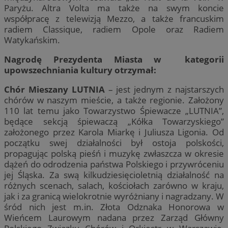
Paryżu. Altra Volta ma także na swym koncie
współpracę z telewizją Mezzo, a także francuskim
radiem Classique, radiem Opole oraz Radiem
Watykańskim.
Nagrodę Prezydenta Miasta w kategorii
upowszechniania kultury otrzymał:
Chór Mieszany LUTNIA
– jest jednym z najstarszych
chórów w naszym mieście, a także regionie. Założony
110 lat temu jako Towarzystwo Śpiewacze „LUTNIA”,
będące sekcją śpiewaczą „Kółka Towarzyskiego”
założonego przez Karola Miarkę i Juliusza Ligonia. Od
początku swej działalności był ostoja polskości,
propagując polską pieśń i muzykę zwłaszcza w okresie
dążeń do odrodzenia państwa Polskiego i przywróceniu
jej Śląska. Za swą kilkudziesięcioletnią działalność na
różnych scenach, salach, kościołach zarówno w kraju,
jak i za granicą wielokrotnie wyróżniany i nagradzany. W
śród nich jest m.in. Złota Odznaka Honorowa w
Wieńcem Laurowym nadana przez Zarząd Główny