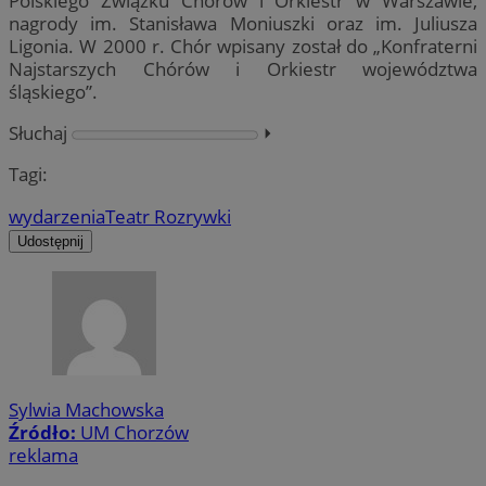
Polskiego Związku Chórów i Orkiestr w Warszawie,
nagrody im. Stanisława Moniuszki oraz im. Juliusza
Ligonia. W 2000 r. Chór wpisany został do „Konfraterni
Najstarszych Chórów i Orkiestr województwa
śląskiego”.
Słuchaj
⏵︎
Tagi:
wydarzenia
Teatr Rozrywki
Udostępnij
Sylwia Machowska
Źródło:
UM Chorzów
reklama