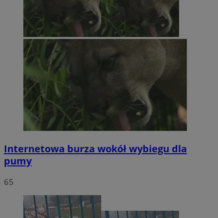
Internetowa burza wokół wybiegu dla
pumy
65