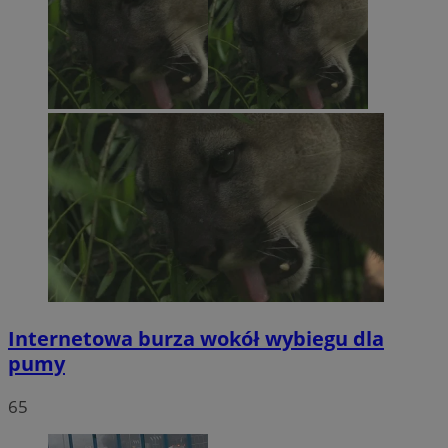
Internetowa burza wokół wybiegu dla
pumy
65