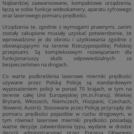
Najbardziej zaawansowane, kompaktowe urządzenia,
łączą w sobie funkcje wideokamery, aparatu cyfrowego
oraz laserowego pomiaru prędkości.
Urządzenia te, zgodnie z wymogami prawnymi, zanim
zostały zakupione musiały uzyskać potwierdzenie, że
wprowadzono je do obrotu i użytkowania zgodnie z
obowiązującymi na terenie Rzeczypospolitej Polskiej
przepisami. Są kompleksowym rozwiązaniem dla
funkcjonariuszy służb odpowiedzialnych za
bezpieczeństwo na drogach.
Co warte podkreślenia laserowe mierniki prędkości
używane przez Polską Policję są standardowym
wyposażeniem policji w ponad 70 krajach, w tym na
terenie całej Unii Europejskiej (m.in.Francji, Wiekiej
Brytanii, Włoszech, Niemczech, Hiszpanii, Czechach,
Słowenii, Austrii). Stosowane przez Policję przyrządy do
pomiaru prędkości pojazdów w ruchu drogowym, w
tym również laserowe mierniki prędkości posiadają
ważne decyzje zatwierdzenia typu, wydane w drodze
decyzji administracyjnej przez Prezesa Głównego