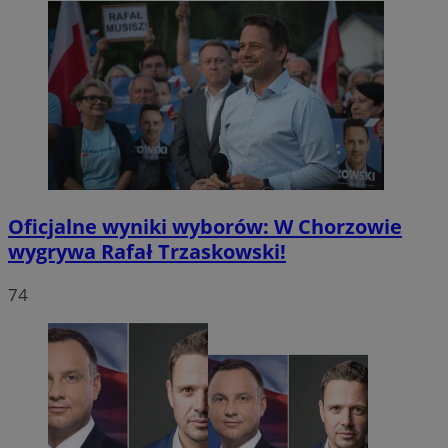
Oficjalne wyniki wyborów: W Chorzowie
wygrywa Rafał Trzaskowski!
74