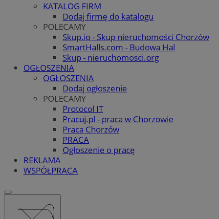
KATALOG FIRM
Dodaj firmę do katalogu
POLECAMY
Skup.io - Skup nieruchomości Chorzów
SmartHalls.com - Budowa Hal
Skup - nieruchomosci.org
OGŁOSZENIA
OGŁOSZENIA
Dodaj ogłoszenie
POLECAMY
Protocol IT
Pracuj.pl - praca w Chorzowie
Praca Chorzów
PRACA
Ogłoszenie o pracę
REKLAMA
WSPÓŁPRACA