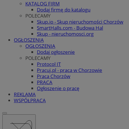
KATALOG FIRM
Dodaj firmę do katalogu
POLECAMY
Skup.io - Skup nieruchomości Chorzów
SmartHalls.com - Budowa Hal
Skup - nieruchomosci.org
OGŁOSZENIA
OGŁOSZENIA
Dodaj ogłoszenie
POLECAMY
Protocol IT
Pracuj.pl - praca w Chorzowie
Praca Chorzów
PRACA
Ogłoszenie o pracę
REKLAMA
WSPÓŁPRACA