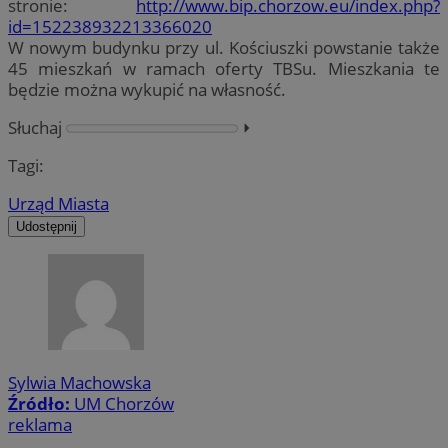
stronie:
http://www.bip.chorzow.eu/index.php?
id=152238932213366020
W nowym budynku przy ul. Kościuszki powstanie także
45 mieszkań w ramach oferty TBSu. Mieszkania te
będzie można wykupić na własność.
Słuchaj
⏵︎
Tagi:
Urząd Miasta
Udostępnij
Sylwia Machowska
Źródło:
UM Chorzów
reklama