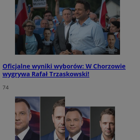
Oficjalne wyniki wyborów: W Chorzowie
wygrywa Rafał Trzaskowski!
74