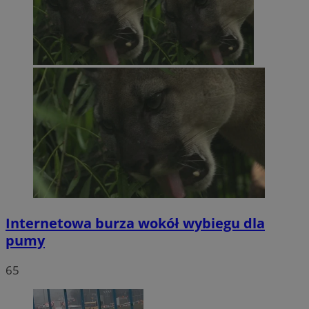
Internetowa burza wokół wybiegu dla
pumy
65