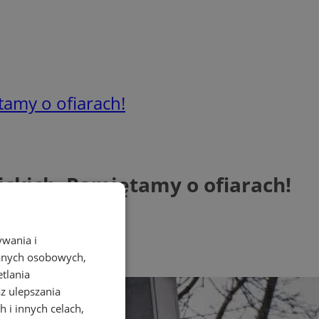
tamy o ofiarach!
ickich. Pamiętamy o ofiarach!
ywania i
danych osobowych,
etlania
az ulepszania
 i innych celach,