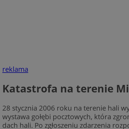
li_gc
Nazwa
Nazwa
openstat_umr82x3
Nazwa
openstat_gid
VP
pb_rtb_ev_part
openstat_pbi939ar
openstat_khpu8s
reklama
openstat_iy2unm5p
_clck
__gads
incap_ses_1688_32
Katastrofa na terenie 
openstat_wj089dcr
__Secure-
_clsk
ROLLOUT_TOKEN
visid_incap_322052
28 stycznia 2006 roku na terenie hali
wystawa gołębi pocztowych, która zgrom
_clsk
bcookie
dach hali. Po zgłoszeniu zdarzenia roz