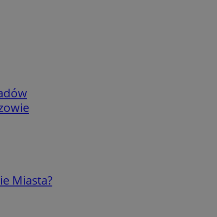
adów
rzowie
ie Miasta?