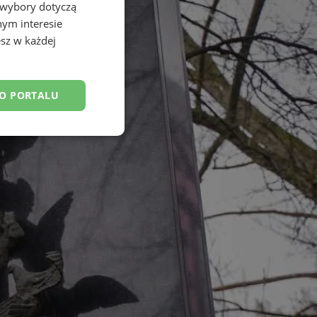
 wybory dotyczą
nym interesie
sz w każdej
DO PORTALU
esklasyfikowane
ane
owanie użytkownika i
j.