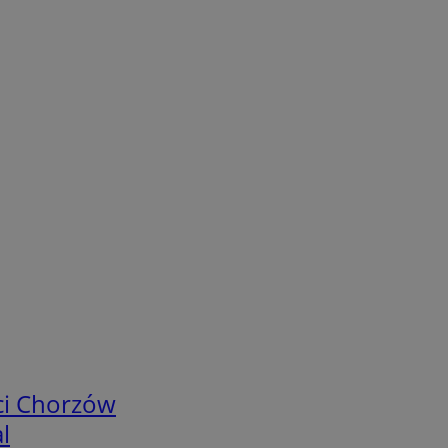
ci Chorzów
l