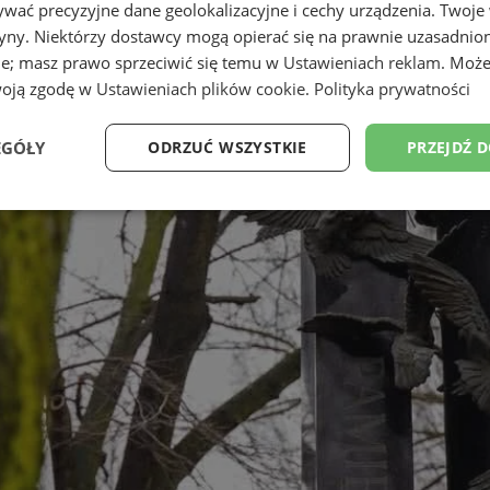
wać precyzyjne dane geolokalizacyjne i cechy urządzenia. Twoje
tryny. Niektórzy dostawcy mogą opierać się na prawnie uzasadnio
ie; masz prawo sprzeciwić się temu w
Ustawieniach reklam
. Może
woją zgodę w
Ustawieniach plików cookie
.
Polityka prywatności
EGÓŁY
ODRZUĆ WSZYSTKIE
PRZEJDŹ 
Wydajność
Targetowanie
Funkcjonalność
Ni
ezbędne
Wydajność
Targetowanie
Funkcjonalność
Niesklasyfikow
ie umożliwiają korzystanie z podstawowych funkcji strony internetowej, takich jak log
Bez niezbędnych plików cookie nie można prawidłowo korzystać ze strony internetowe
Okres
Provider
/
Domena
Opis
przechowywania