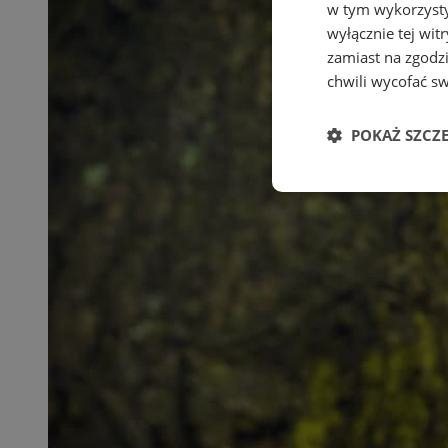
w tym wykorzysty
wyłącznie tej wi
zamiast na zgodz
chwili wycofać s
POKAŻ SZCZ
Niezbędne
Ni
Niezbędne pliki cook
zarządzanie kontem. 
Nazwa