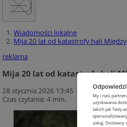
Wiadomości lokalne
Mija 20 lat od katastrofy hali Mię
reklama
Mija 20 lat od katastrofy hali
Odpowiedzia
28 stycznia 2026 13:45
My i nasi partne
Czas czytania: 4 min.
uzyskiwania dost
takich jak Twój a
spersonalizowanyc
usług.
Dostawcy s