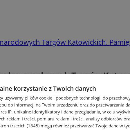
dzynarodowych Targów Katowickich. Pamię
 Międzynarodowych Targów Katow
lne korzystanie z Twoich danych
rzy używamy plików cookie i podobnych technologii do przechow
ępu do informacji na Twoim urządzeniu oraz do przetwarzania 
dres IP, unikalne identyfikatory i dane przeglądania, w celu wyświ
h reklam i treści, pomiaru reklam i treści, analizy odbiorców or
tron trzecich (1845)
mogą również przetwarzać Twoje dane w tych