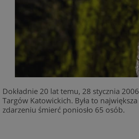
QeSessID
MvSessID
SessID
CookieScriptConse
__cf_bm
VISITOR_PRIVACY_
Dokładnie 20 lat temu, 28 stycznia 200
Targów Katowickich. Była to największa
zdarzeniu śmierć poniosło 65 osób.
INGRESSCOOKIE