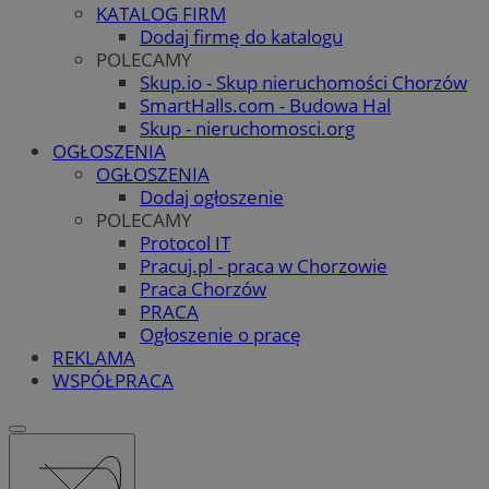
KATALOG FIRM
Dodaj firmę do katalogu
POLECAMY
Skup.io - Skup nieruchomości Chorzów
SmartHalls.com - Budowa Hal
Skup - nieruchomosci.org
OGŁOSZENIA
OGŁOSZENIA
Dodaj ogłoszenie
POLECAMY
Protocol IT
Pracuj.pl - praca w Chorzowie
Praca Chorzów
PRACA
Ogłoszenie o pracę
REKLAMA
WSPÓŁPRACA