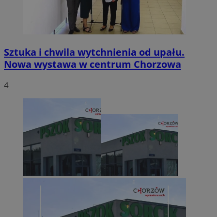
Sztuka i chwila wytchnienia od upału.
Nowa wystawa w centrum Chorzowa
4