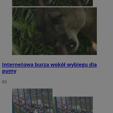
Internetowa burza wokół wybiegu dla
pumy
65