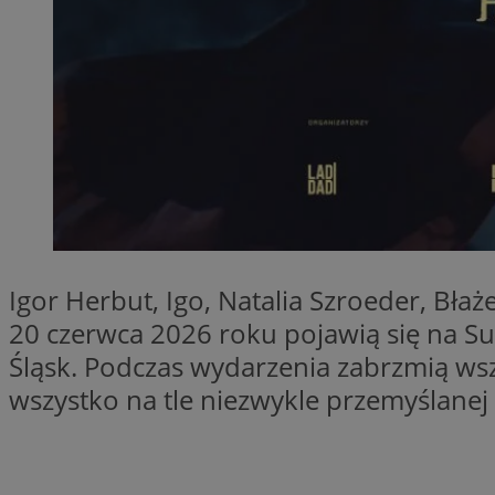
QeSessID
MvSessID
SessID
CookieScriptConse
__cf_bm
VISITOR_PRIVACY_
Igor Herbut, Igo, Natalia Szroeder, Błaże
20 czerwca 2026 roku pojawią się na S
Śląsk. Podczas wydarzenia zabrzmią wsz
wszystko na tle niezwykle przemyślanej 
INGRESSCOOKIE