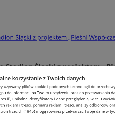
adion Śląski z projektem „Pieśni Współcz
na Stadion Śląski z projektem „P
lne korzystanie z Twoich danych
rzy używamy plików cookie i podobnych technologii do przechow
ępu do informacji na Twoim urządzeniu oraz do przetwarzania 
dres IP, unikalne identyfikatory i dane przeglądania, w celu wyświ
h reklam i treści, pomiaru reklam i treści, analizy odbiorców or
tron trzecich (1845)
mogą również przetwarzać Twoje dane w tych