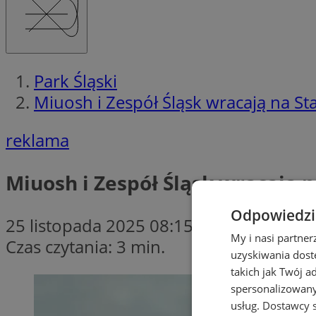
Park Śląski
Miuosh i Zespół Śląsk wracają na St
reklama
Miuosh i Zespół Śląsk wracają 
Odpowiedzia
25 listopada 2025 08:15
My i nasi partne
Czas czytania: 3 min.
uzyskiwania dost
takich jak Twój a
spersonalizowanyc
usług.
Dostawcy s