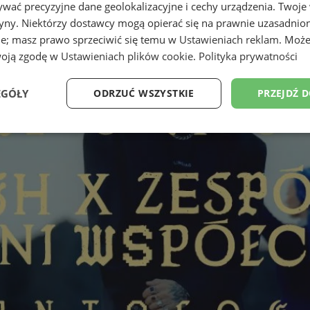
wać precyzyjne dane geolokalizacyjne i cechy urządzenia. Twoje
tryny. Niektórzy dostawcy mogą opierać się na prawnie uzasadnio
ie; masz prawo sprzeciwić się temu w
Ustawieniach reklam
. Może
woją zgodę w
Ustawieniach plików cookie
.
Polityka prywatności
EGÓŁY
ODRZUĆ WSZYSTKIE
PRZEJDŹ 
Wydajność
Targetowanie
Funkcjonalność
Ni
ezbędne
Wydajność
Targetowanie
Funkcjonalność
Niesklasyfikow
ie umożliwiają korzystanie z podstawowych funkcji strony internetowej, takich jak log
Bez niezbędnych plików cookie nie można prawidłowo korzystać ze strony internetowe
Okres
Provider
/
Domena
Opis
przechowywania