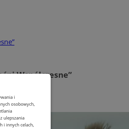
esne”
ieśni Współczesne”
ywania i
danych osobowych,
etlania
az ulepszania
 i innych celach,