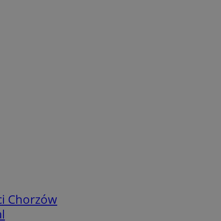
ci Chorzów
l