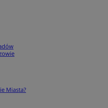
adów
rzowie
ie Miasta?