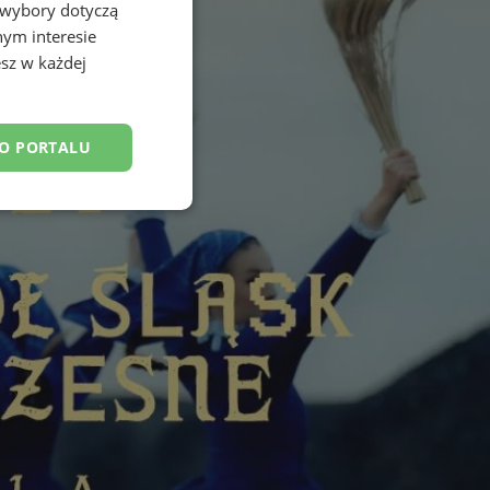
 wybory dotyczą
nym interesie
sz w każdej
DO PORTALU
esklasyfikowane
ane
owanie użytkownika i
j.