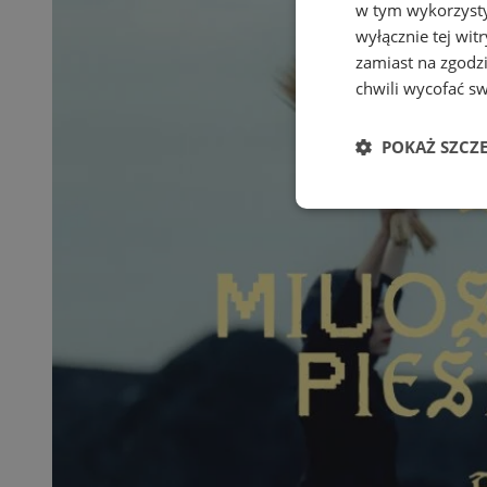
w tym wykorzysty
wyłącznie tej wi
zamiast na zgodz
chwili wycofać s
POKAŻ SZCZ
Niezbędne
Ni
Niezbędne pliki cook
zarządzanie kontem. 
Nazwa