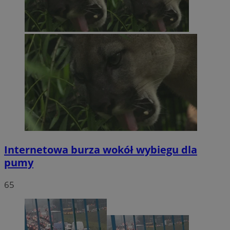
Internetowa burza wokół wybiegu dla
pumy
65