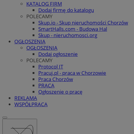
KATALOG FIRM
Dodaj firmę do katalogu
POLECAMY
Skup.io - Skup nieruchomości Chorzów
SmartHalls.com - Budowa Hal
Skup - nieruchomosci.org
OGŁOSZENIA
OGŁOSZENIA
Dodaj ogłoszenie
POLECAMY
Protocol IT
Pracuj.pl - praca w Chorzowie
Praca Chorzów
PRACA
Ogłoszenie o pracę
REKLAMA
WSPÓŁPRACA