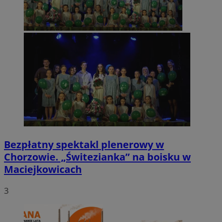
Bezpłatny spektakl plenerowy w
Chorzowie. „Świtezianka” na boisku w
Maciejkowicach
3