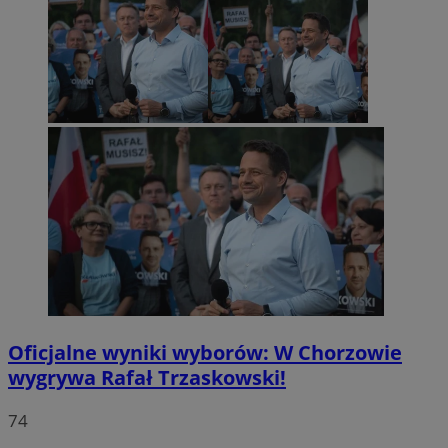
Oficjalne wyniki wyborów: W Chorzowie
wygrywa Rafał Trzaskowski!
74