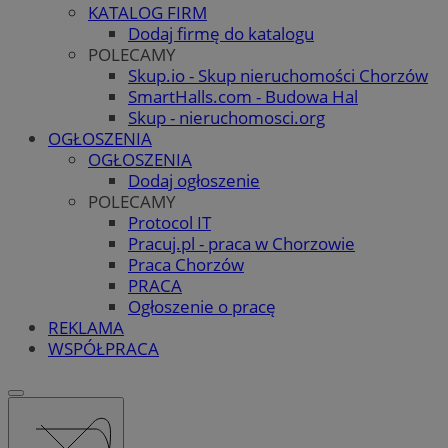
KATALOG FIRM
Dodaj firmę do katalogu
POLECAMY
Skup.io - Skup nieruchomości Chorzów
SmartHalls.com - Budowa Hal
Skup - nieruchomosci.org
OGŁOSZENIA
OGŁOSZENIA
Dodaj ogłoszenie
POLECAMY
Protocol IT
Pracuj.pl - praca w Chorzowie
Praca Chorzów
PRACA
Ogłoszenie o pracę
REKLAMA
WSPÓŁPRACA