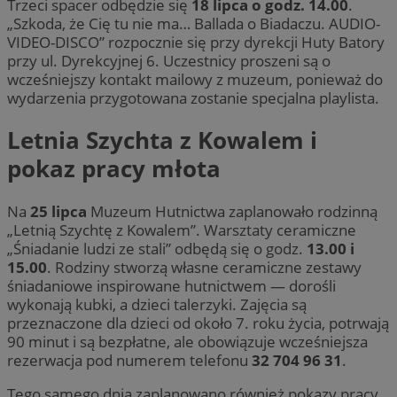
Trzeci spacer odbędzie się
18 lipca o godz. 14.00
.
„Szkoda, że Cię tu nie ma… Ballada o Biadaczu. AUDIO-
VIDEO-DISCO” rozpocznie się przy dyrekcji Huty Batory
przy ul. Dyrekcyjnej 6. Uczestnicy proszeni są o
wcześniejszy kontakt mailowy z muzeum, ponieważ do
wydarzenia przygotowana zostanie specjalna playlista.
Letnia Szychta z Kowalem i
pokaz pracy młota
Na
25 lipca
Muzeum Hutnictwa zaplanowało rodzinną
„Letnią Szychtę z Kowalem”. Warsztaty ceramiczne
„Śniadanie ludzi ze stali” odbędą się o godz.
13.00 i
15.00
. Rodziny stworzą własne ceramiczne zestawy
śniadaniowe inspirowane hutnictwem — dorośli
wykonają kubki, a dzieci talerzyki. Zajęcia są
przeznaczone dla dzieci od około 7. roku życia, potrwają
90 minut i są bezpłatne, ale obowiązuje wcześniejsza
rezerwacja pod numerem telefonu
32 704 96 31
.
Tego samego dnia zaplanowano również pokazy pracy