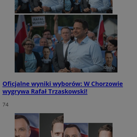
Oficjalne wyniki wyborów: W Chorzowie
wygrywa Rafał Trzaskowski!
74