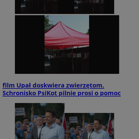
film
Upał doskwiera zwierzętom.
Schronisko PsiKot pilnie prosi o pomoc