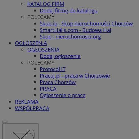
KATALOG FIRM
Dodaj firmę do katalogu
POLECAMY
Skup.io - Skup nieruchomości Chorzów
SmartHalls.com - Budowa Hal
Skup - nieruchomosci.org
OGŁOSZENIA
OGŁOSZENIA
Dodaj ogłoszenie
POLECAMY
Protocol IT
Pracuj.pl - praca w Chorzowie
Praca Chorzów
PRACA
Ogłoszenie o pracę
REKLAMA
WSPÓŁPRACA