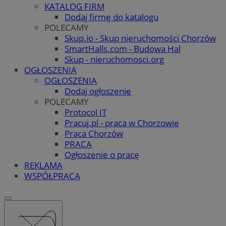
KATALOG FIRM
Dodaj firmę do katalogu
POLECAMY
Skup.io - Skup nieruchomości Chorzów
SmartHalls.com - Budowa Hal
Skup - nieruchomosci.org
OGŁOSZENIA
OGŁOSZENIA
Dodaj ogłoszenie
POLECAMY
Protocol IT
Pracuj.pl - praca w Chorzowie
Praca Chorzów
PRACA
Ogłoszenie o pracę
REKLAMA
WSPÓŁPRACA