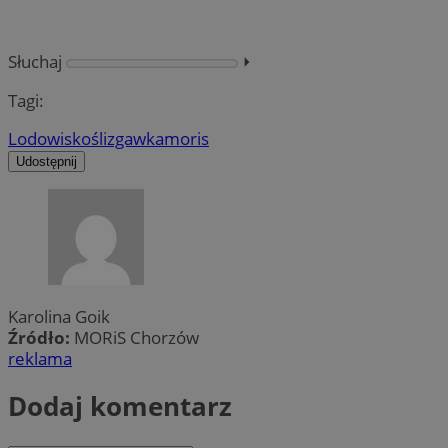
Słuchaj
⏵︎
Tagi:
Lodowisko
ślizgawka
moris
Udostępnij
Karolina Goik
Źródło:
MORiS Chorzów
reklama
Dodaj komentarz