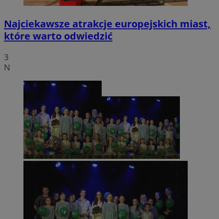
Najciekawsze atrakcje europejskich miast,
które warto odwiedzić
3
N