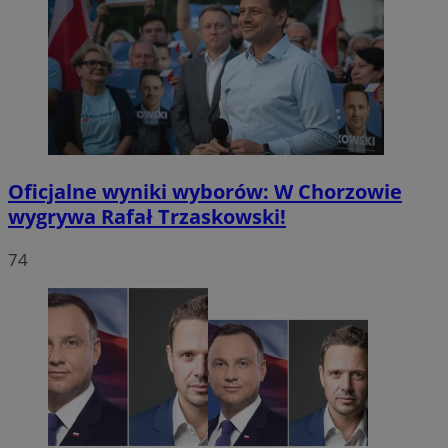
Oficjalne wyniki wyborów: W Chorzowie
wygrywa Rafał Trzaskowski!
74