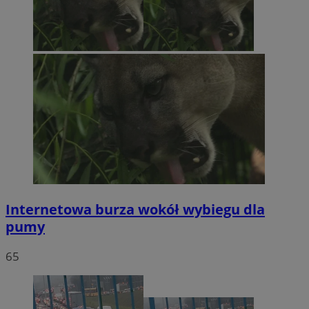
Internetowa burza wokół wybiegu dla
pumy
65