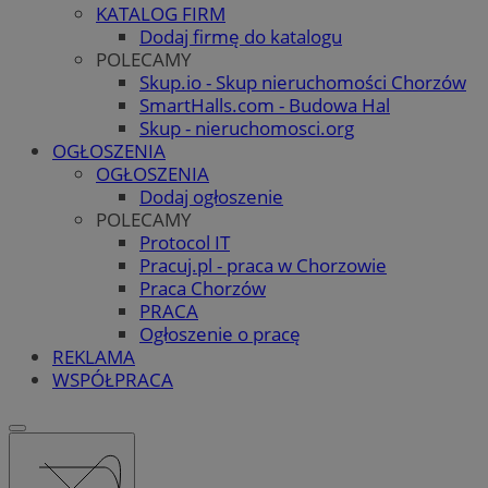
KATALOG FIRM
Dodaj firmę do katalogu
POLECAMY
Skup.io - Skup nieruchomości Chorzów
SmartHalls.com - Budowa Hal
Skup - nieruchomosci.org
OGŁOSZENIA
OGŁOSZENIA
Dodaj ogłoszenie
POLECAMY
Protocol IT
Pracuj.pl - praca w Chorzowie
Praca Chorzów
PRACA
Ogłoszenie o pracę
REKLAMA
WSPÓŁPRACA