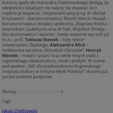
Autorzy apelu do marszałka Chełstowskiego dodają, że
odrębności lokalnych nie należy się obawiać, lecz
mądrze je wspierać. Inicjatorami petycji są: dr Michał
Krzykawski – literaturoznawca i filozof, Marcin Musiał –
literaturoznawca i działacz społeczny, Zbigniew Rokita –
dziennikarz i publicysta oraz dr hab. Wojciech Śmieja –
literaturoznawca i reporter. Swoje wsparcie wyrazili już
m.in.: prof.
Tadeusz Sławek
– były rektor
Uniwersytetu Śląskiego,
Aleksandra Klich
–
redaktorka naczelna „Wysokich Obcasów”,
Henryk
Waniek
– malarz i pisarz oraz wiele innych osób z
regionalnego świata kultury, nauki i polityki. W sumie
pod apelem „NIE dla przekształcenia Regionalnego
Instytutu Kultury w Instytut Myśli Polskiej!” złożono już
ponad sześćset podpisów.
Słuchaj
⏵︎
Tagi:
Jakub Chełstowski