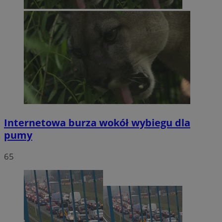
Internetowa burza wokół wybiegu dla
pumy
65