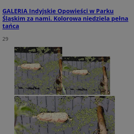
GALERIA
Indyjskie Opowieści w Parku
Śląskim za nami. Kolorowa niedziela pełna
tańca
29