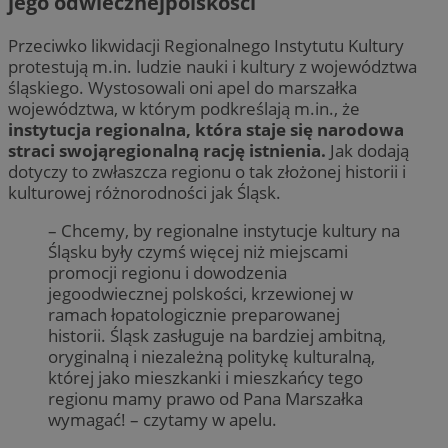
jego odwiecznejpolskości
Przeciwko likwidacji Regionalnego Instytutu Kultury
protestują m.in. ludzie nauki i kultury z województwa
śląskiego. Wystosowali oni apel do marszałka
województwa, w którym podkreślają m.in., że
instytucja regionalna, która staje się narodowa
straci swojąregionalną rację istnienia.
Jak dodają
dotyczy to zwłaszcza regionu o tak złożonej historii i
kulturowej różnorodności jak Śląsk.
– Chcemy, by regionalne instytucje kultury na
Śląsku były czymś więcej niż miejscami
promocji regionu i dowodzenia
jegoodwiecznej polskości, krzewionej w
ramach łopatologicznie preparowanej
historii. Śląsk zasługuje na bardziej ambitną,
oryginalną i niezależną politykę kulturalną,
której jako mieszkanki i mieszkańcy tego
regionu mamy prawo od Pana Marszałka
wymagać! – czytamy w apelu.