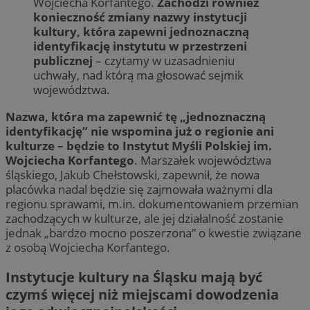
Wojciecha Korfantego.
Zachodzi również
konieczność zmiany nazwy instytucji
kultury, która zapewni jednoznaczną
identyfikację instytutu w przestrzeni
publicznej
– czytamy w uzasadnieniu
uchwały, nad którą ma głosować sejmik
województwa.
Nazwa, która ma zapewnić tę „jednoznaczną
identyfikację” nie wspomina już o regionie ani
kulturze – będzie to Instytut Myśli Polskiej im.
Wojciecha Korfantego
. Marszałek województwa
śląskiego, Jakub Chełstowski, zapewnił, że nowa
placówka nadal będzie się zajmowała ważnymi dla
regionu sprawami, m.in. dokumentowaniem przemian
zachodzących w kulturze, ale jej działalność zostanie
jednak „bardzo mocno poszerzona” o kwestie związane
z osobą Wojciecha Korfantego.
Instytucje kultury na Śląsku mają być
czymś więcej niż miejscami dowodzenia