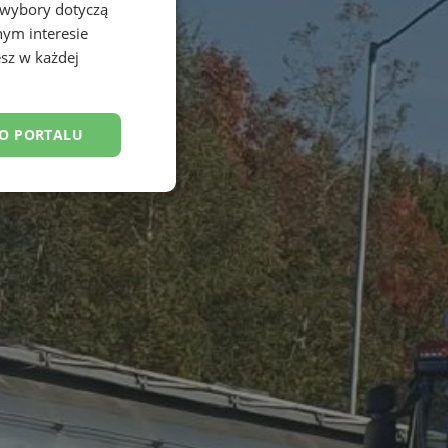
 wybory dotyczą
nym interesie
sz w każdej
DO PORTALU
esklasyfikowane
ane
owanie użytkownika i
j.