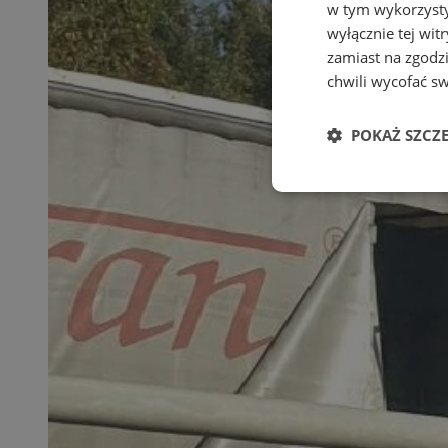
w tym wykorzysty
wyłącznie tej wi
zamiast na zgodz
chwili wycofać s
POKAŻ SZCZ
Niezbędne
Ni
Niezbędne pliki cook
zarządzanie kontem. 
Nazwa