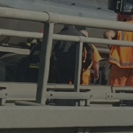
entyfikator sesji.
entyfikator sesji.
entyfikator sesji.
rzez usługę Cookie-
preferencji
 na pliki cookie.
ookie Cookie-
niania ludzi i
trony internetowej,
e ważnych raportów
ryny internetowej.
nformacje o zgodzie
ncjach dotyczących
ia z witryny.
olityki prywatności
ich przestrzeganie
temu użytkownik nie
woich preferencji,
 z regulacjami
erów obsługuje
ekście
lu optymalizacji