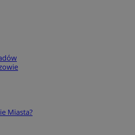
adów
rzowie
ie Miasta?