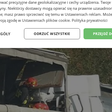
wać precyzyjne dane geolokalizacyjne i cechy urządzenia. Twoje
tryny. Niektórzy dostawcy mogą opierać się na prawnie uzasadnio
ie; masz prawo sprzeciwić się temu w
Ustawieniach reklam
. Może
woją zgodę w
Ustawieniach plików cookie
.
Polityka prywatności
EGÓŁY
ODRZUĆ WSZYSTKIE
PRZEJDŹ 
Wydajność
Targetowanie
Funkcjonalność
Ni
ezbędne
Wydajność
Targetowanie
Funkcjonalność
Niesklasyfikow
ie umożliwiają korzystanie z podstawowych funkcji strony internetowej, takich jak log
Bez niezbędnych plików cookie nie można prawidłowo korzystać ze strony internetowe
Okres
Provider
/
Domena
Opis
przechowywania