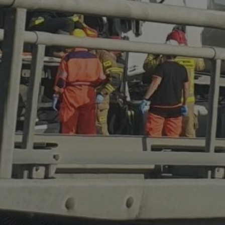
mojchorzow.pl
1 rok
Ten plik cookie przechowuje id
mojchorzow.pl
1 rok
Ten plik cookie przechowuje id
mojchorzow.pl
1 rok
Ten plik cookie przechowuje id
nt
4 tygodnie 2 dni
Ten plik cookie jest używany p
CookieScript
Script.com do zapamiętywania 
mojchorzow.pl
dotyczących zgody użytkownika
Jest to konieczne, aby baner c
Script.com działał poprawnie.
29 minut 53
Ten plik cookie służy do rozróż
Cloudflare Inc.
sekundy
botów. Jest to korzystne dla s
.temu.com
ponieważ umożliwia tworzeni
na temat korzystania z jej wit
METADATA
5 miesięcy 4
Ten plik cookie przechowuje i
YouTube
tygodnie
użytkownika oraz jego prefere
.youtube.com
prywatności podczas korzystan
Rejestruje wybory dotyczące p
Google Privacy Policy
i ustawień zgody, zapewniając 
w kolejnych wizytach. Dzięki 
musi ponownie konfigurować s
co zwiększa wygodę i zgodność
ochrony danych.
Sesja
Rejestruje, który klaster serw
NGINX Inc.
gościa. Jest to używane w kont
bh.contextweb.com
równoważenia obciążenia w ce
doświadczenia użytkownika.