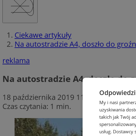
Ciekawe artykuły
Na autostradzie A4, doszło do groźn
reklama
Na autostradzie A4, doszło do g
Odpowiedzia
18 października 2019 11:00
My i nasi partne
Czas czytania: 1 min.
uzyskiwania dost
takich jak Twój a
spersonalizowanyc
usług.
Dostawcy s