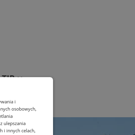
 TIR-y
ywania i
danych osobowych,
etlania
az ulepszania
 i innych celach,