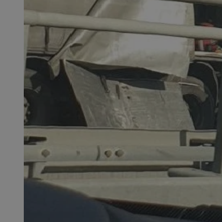
QeSessID
MvSessID
SessID
CookieScriptConse
__cf_bm
VISITOR_PRIVACY_
INGRESSCOOKIE