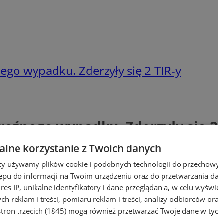
ego wypadku. Zderzyły się 2 TIR-y
roźnego wypadku. Zderzyły się 2
lne korzystanie z Twoich danych
rzy używamy plików cookie i podobnych technologii do przechow
ępu do informacji na Twoim urządzeniu oraz do przetwarzania 
dres IP, unikalne identyfikatory i dane przeglądania, w celu wyświ
h reklam i treści, pomiaru reklam i treści, analizy odbiorców or
tron trzecich (1845)
mogą również przetwarzać Twoje dane w tych