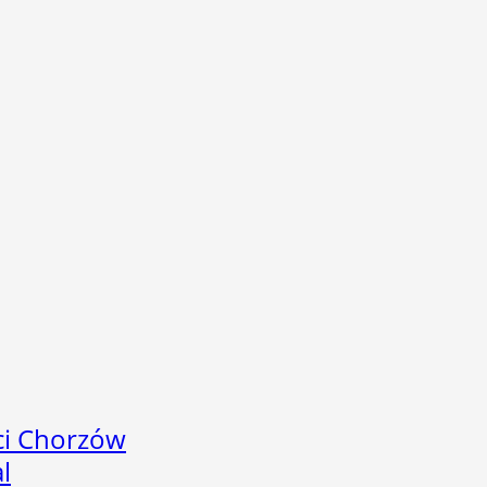
ci Chorzów
l