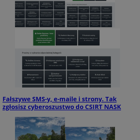
Fałszywe SMS-y, e-maile i strony. Tak
zgłosisz cyberoszustwo do CSIRT NASK