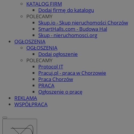
KATALOG FIRM
Dodaj firmę do katalogu
POLECAMY
Skup.io - Skup nieruchomości Chorzów
SmartHalls.com - Budowa Hal
Skup - nieruchomosci.org
OGŁOSZENIA
OGŁOSZENIA
Dodaj ogłoszenie
POLECAMY
Protocol IT
Pracuj.pl - praca w Chorzowie
Praca Chorzów
PRACA
Ogłoszenie o pracę
REKLAMA
WSPÓŁPRACA