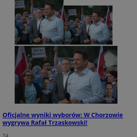
Oficjalne wyniki wyborów: W Chorzowie
wygrywa Rafał Trzaskowski!
74