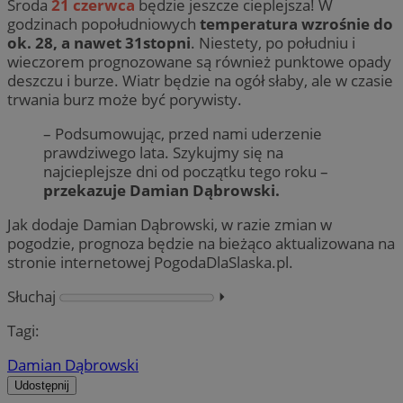
Środa
21 czerwca
będzie jeszcze cieplejsza! W
godzinach popołudniowych
temperatura wzrośnie do
ok. 28, a nawet 31stopni
. Niestety, po południu i
wieczorem prognozowane są również punktowe opady
deszczu i burze. Wiatr będzie na ogół słaby, ale w czasie
trwania burz może być porywisty.
– Podsumowując, przed nami uderzenie
prawdziwego lata. Szykujmy się na
najcieplejsze dni od początku tego roku –
przekazuje Damian Dąbrowski.
Jak dodaje Damian Dąbrowski, w razie zmian w
pogodzie, prognoza będzie na bieżąco aktualizowana na
stronie internetowej PogodaDlaSlaska.pl.
Słuchaj
⏵︎
Tagi:
Damian Dąbrowski
Udostępnij