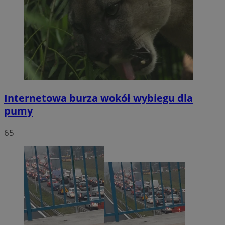
Internetowa burza wokół wybiegu dla
pumy
65