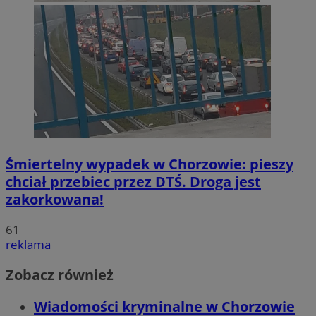
Śmiertelny wypadek w Chorzowie: pieszy
chciał przebiec przez DTŚ. Droga jest
zakorkowana!
61
reklama
Zobacz również
Wiadomości kryminalne w Chorzowie