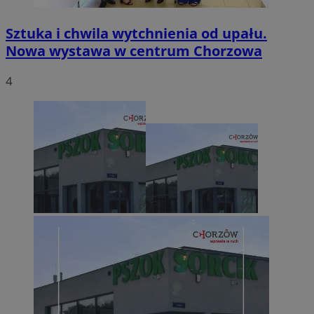
Sztuka i chwila wytchnienia od upału.
Nowa wystawa w centrum Chorzowa
4