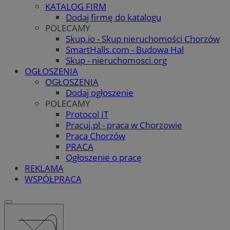
KATALOG FIRM
Dodaj firmę do katalogu
POLECAMY
Skup.io - Skup nieruchomości Chorzów
SmartHalls.com - Budowa Hal
Skup - nieruchomosci.org
OGŁOSZENIA
OGŁOSZENIA
Dodaj ogłoszenie
POLECAMY
Protocol IT
Pracuj.pl - praca w Chorzowie
Praca Chorzów
PRACA
Ogłoszenie o pracę
REKLAMA
WSPÓŁPRACA