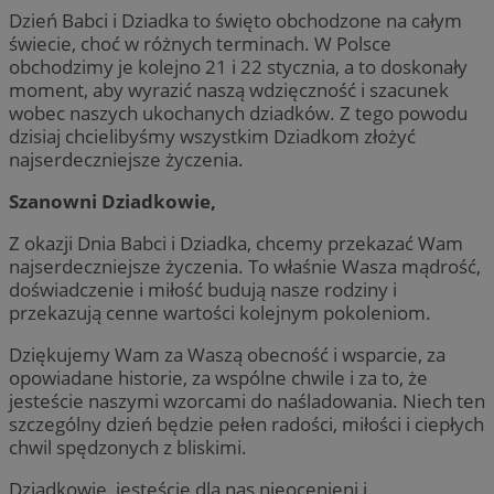
Dzień Babci i Dziadka to święto obchodzone na całym
świecie, choć w różnych terminach. W Polsce
obchodzimy je kolejno 21 i 22 stycznia, a to doskonały
moment, aby wyrazić naszą wdzięczność i szacunek
wobec naszych ukochanych dziadków. Z tego powodu
dzisiaj chcielibyśmy wszystkim Dziadkom złożyć
najserdeczniejsze życzenia.
Szanowni Dziadkowie,
Z okazji Dnia Babci i Dziadka, chcemy przekazać Wam
najserdeczniejsze życzenia. To właśnie Wasza mądrość,
doświadczenie i miłość budują nasze rodziny i
przekazują cenne wartości kolejnym pokoleniom.
Dziękujemy Wam za Waszą obecność i wsparcie, za
opowiadane historie, za wspólne chwile i za to, że
jesteście naszymi wzorcami do naśladowania. Niech ten
szczególny dzień będzie pełen radości, miłości i ciepłych
chwil spędzonych z bliskimi.
Dziadkowie, jesteście dla nas nieocenieni i