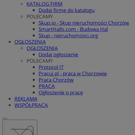
KATALOG FIRM
Dodaj firmę do katalogu
POLECAMY
Skup.io - Skup nieruchomości Chorzów
SmartHalls.com - Budowa Hal
Skup - nieruchomosci.org
OGŁOSZENIA
OGŁOSZENIA
Dodaj ogłoszenie
POLECAMY
Protocol IT
Pracuj.pl - praca w Chorzowie
Praca Chorzów
PRACA
Ogłoszenie o pracę
REKLAMA
WSPÓŁPRACA