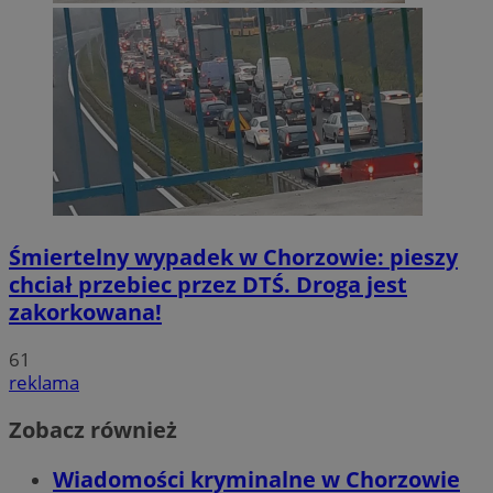
Śmiertelny wypadek w Chorzowie: pieszy
chciał przebiec przez DTŚ. Droga jest
zakorkowana!
61
reklama
Zobacz również
Wiadomości kryminalne w Chorzowie