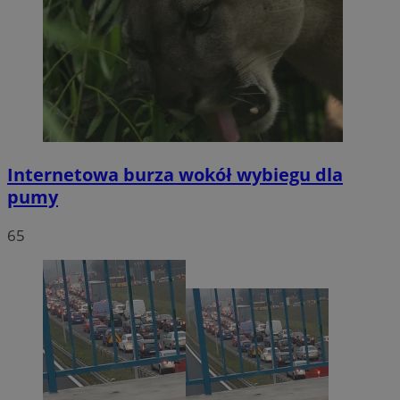
Internetowa burza wokół wybiegu dla
pumy
65