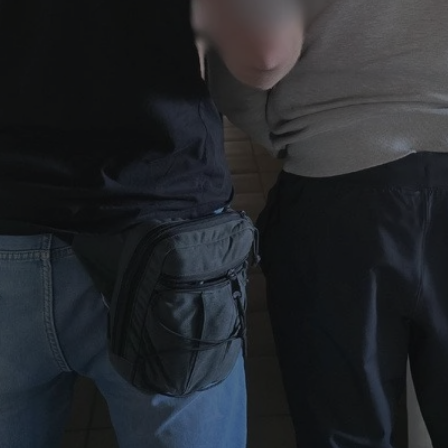
mojchorzow.pl
1 rok
Ten plik cookie przechowuje id
mojchorzow.pl
1 rok
Ten plik cookie przechowuje id
mojchorzow.pl
1 rok
Ten plik cookie przechowuje id
nt
4 tygodnie 2 dni
Ten plik cookie jest używany p
CookieScript
Script.com do zapamiętywania 
mojchorzow.pl
dotyczących zgody użytkownika
Jest to konieczne, aby baner c
Script.com działał poprawnie.
29 minut 53
Ten plik cookie służy do rozróż
Cloudflare Inc.
sekundy
botów. Jest to korzystne dla s
.temu.com
ponieważ umożliwia tworzeni
na temat korzystania z jej wit
METADATA
5 miesięcy 4
Ten plik cookie przechowuje i
YouTube
tygodnie
użytkownika oraz jego prefere
.youtube.com
prywatności podczas korzystan
Rejestruje wybory dotyczące p
Google Privacy Policy
i ustawień zgody, zapewniając 
w kolejnych wizytach. Dzięki 
musi ponownie konfigurować s
co zwiększa wygodę i zgodność
ochrony danych.
Sesja
Rejestruje, który klaster serw
NGINX Inc.
gościa. Jest to używane w kont
bh.contextweb.com
równoważenia obciążenia w ce
doświadczenia użytkownika.