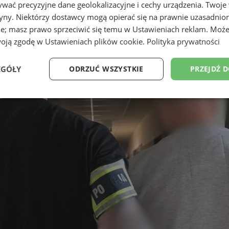
wać precyzyjne dane geolokalizacyjne i cechy urządzenia. Twoje
tryny. Niektórzy dostawcy mogą opierać się na prawnie uzasadnio
ie; masz prawo sprzeciwić się temu w
Ustawieniach reklam
. Może
woją zgodę w
Ustawieniach plików cookie
.
Polityka prywatności
EGÓŁY
ODRZUĆ WSZYSTKIE
PRZEJDŹ 
Wydajność
Targetowanie
Funkcjonalność
Ni
ezbędne
Wydajność
Targetowanie
Funkcjonalność
Niesklasyfikow
ie umożliwiają korzystanie z podstawowych funkcji strony internetowej, takich jak log
Bez niezbędnych plików cookie nie można prawidłowo korzystać ze strony internetowe
Okres
Provider
/
Domena
Opis
przechowywania