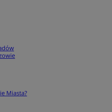
adów
rzowie
ie Miasta?