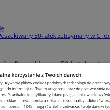
ie
 Poszukiwany 50-latek zatrzymany w Cho
niu. Poszukiwany 50-latek zatr
lne korzystanie z Twoich danych
rzy używamy plików cookie i podobnych technologii do przechow
ępu do informacji na Twoim urządzeniu oraz do przetwarzania 
dres IP, unikalne identyfikatory i dane przeglądania, w celu wyświ
h reklam i treści, pomiaru reklam i treści, analizy odbiorców or
tron trzecich (1845)
mogą również przetwarzać Twoje dane w tych