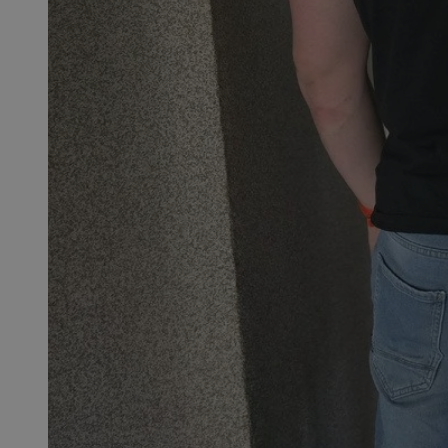
QeSessID
MvSessID
SessID
CookieScriptConse
__cf_bm
VISITOR_PRIVACY_
INGRESSCOOKIE