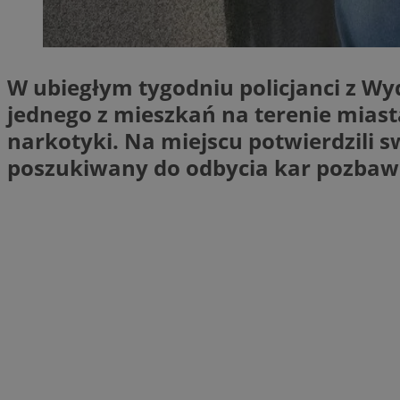
li_gc
W ubiegłym tygodniu policjanci z Wy
Nazwa
jednego z mieszkań na terenie miast
Nazwa
openstat_umr82x3
narkotyki. Na miejscu potwierdzili s
Nazwa
openstat_gid
VP
poszukiwany do odbycia kar pozbawi
pb_rtb_ev_part
openstat_pbi939ar
openstat_khpu8s
openstat_iy2unm5p
_clck
__gads
incap_ses_1688_32
openstat_wj089dcr
__Secure-
_clsk
ROLLOUT_TOKEN
visid_incap_322052
_clsk
bcookie