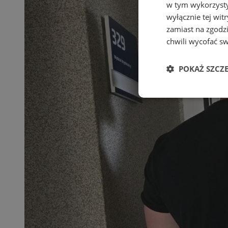
w tym wykorzysty
wyłącznie tej wi
zamiast na zgodz
chwili wycofać s
POKAŻ SZCZ
Niezbędne
Ni
Niezbędne pliki cook
zarządzanie kontem. 
Nazwa