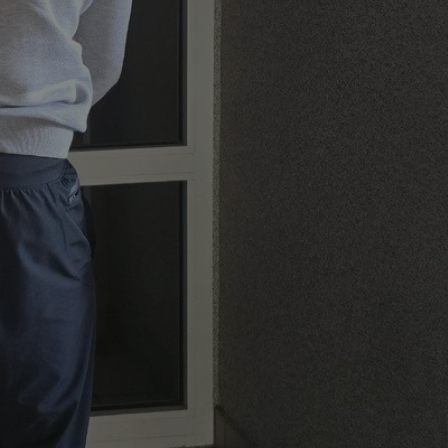
entyfikator sesji.
entyfikator sesji.
entyfikator sesji.
rzez usługę Cookie-
preferencji
 na pliki cookie.
ookie Cookie-
niania ludzi i
trony internetowej,
e ważnych raportów
ryny internetowej.
nformacje o zgodzie
ncjach dotyczących
ia z witryny.
olityki prywatności
ich przestrzeganie
temu użytkownik nie
woich preferencji,
 z regulacjami
erów obsługuje
ekście
lu optymalizacji