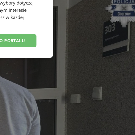
 wybory dotyczą
nym interesie
sz w każdej
DO PORTALU
esklasyfikowane
ane
owanie użytkownika i
j.