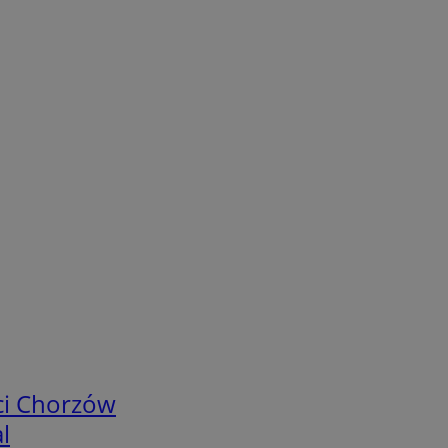
ci Chorzów
l