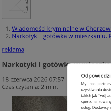
Wiadomości kryminalne w Chorzow
Narkotyki i gotówka w mieszkaniu.
reklama
Narkotyki i gotówka w mieszka
Odpowiedzia
18 czerwca 2026 07:57
My i nasi partne
Czas czytania: 2 min.
uzyskiwania dost
takich jak Twój a
spersonalizowanyc
usług.
Dostawcy s