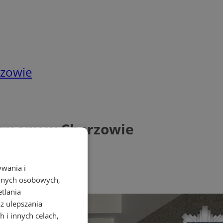
rzowie
zymany w Chorzowie
ywania i
danych osobowych,
etlania
az ulepszania
 i innych celach,