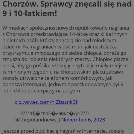
Chorzów. Sprawcy znęcali się nad
9 i 10-latkiem!
W mediach społecznościowych opublikowano nagrania
z Chorzowa przedstawiające 14-latkę oraz kilka innych
nieletnich osób, którzy znęcają się nad młodszymi
dziećmi. Na nagraniach widać m.in. jak nastolatka
przytrzymuje młodszego od siebie chłopca, obraża go i
zmusza do robienia niektórych rzeczy. Chłopiec płacze i
prosi, aby go puściła. Szokujące sytuacje miały miejsce
w minionym tygodniu na chorzowskim placu zabaw i
zostały utrwalone telefonem komórkowym. Jak
donoszą internauci, jednym z poszkodowanych był 9-
letni chłopiec cierpiący na autyzm.
pic.twitter.com/hIZbsznkBf
— ???? ᴛĘ�ᴇᴘᴏĘ�ᴀɴᴅɴᴇ�Ąs ????
(@thepolandnews_)
November 6, 2023
Jeszcze przed publikacją nagrań w Internecie, zostały