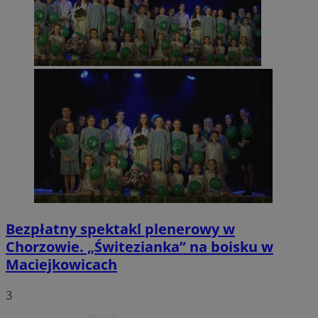
Bezpłatny spektakl plenerowy w
Chorzowie. „Świtezianka” na boisku w
Maciejkowicach
3