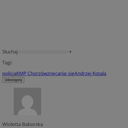
Słuchaj
⏵︎
Tagi:
policja
KMP Chorzów
znęcanie się
Andrzej Kotala
Udostępnij
Wioletta Baborska