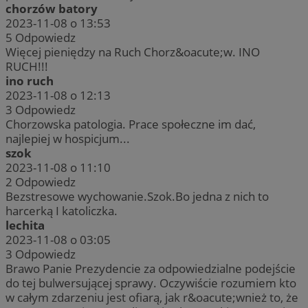
chorzów batory
2023-11-08 o 13:53
5
Odpowiedz
Więcej pieniędzy na Ruch Chorz&oacute;w. INO
RUCH!!!
ino ruch
2023-11-08 o 12:13
3
Odpowiedz
Chorzowska patologia. Prace społeczne im dać,
najlepiej w hospicjum...
szok
2023-11-08 o 11:10
2
Odpowiedz
Bezstresowe wychowanie.Szok.Bo jedna z nich to
harcerką I katoliczka.
lechita
2023-11-08 o 03:05
3
Odpowiedz
Brawo Panie Prezydencie za odpowiedzialne podejście
do tej bulwersującej sprawy. Oczywiście rozumiem kto
w całym zdarzeniu jest ofiarą, jak r&oacute;wnież to, że