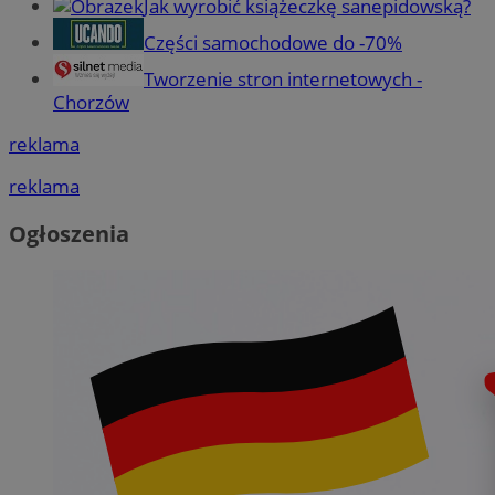
Jak wyrobić książeczkę sanepidowską?
Części samochodowe do -70%
Tworzenie stron internetowych -
Chorzów
reklama
reklama
Ogłoszenia