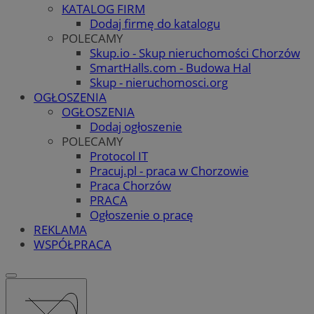
KATALOG FIRM
Dodaj firmę do katalogu
POLECAMY
Skup.io - Skup nieruchomości Chorzów
SmartHalls.com - Budowa Hal
Skup - nieruchomosci.org
OGŁOSZENIA
OGŁOSZENIA
Dodaj ogłoszenie
POLECAMY
Protocol IT
Pracuj.pl - praca w Chorzowie
Praca Chorzów
PRACA
Ogłoszenie o pracę
REKLAMA
WSPÓŁPRACA