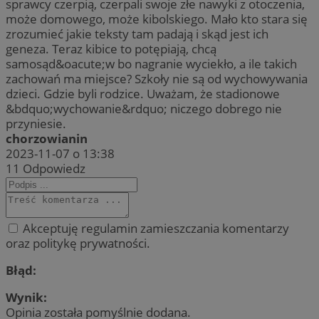
sprawcy czerpią, czerpali swoje złe nawyki z otoczenia,
może domowego, może kibolskiego. Mało kto stara się
zrozumieć jakie teksty tam padają i skąd jest ich
geneza. Teraz kibice to potępiają, chcą
samosąd&oacute;w bo nagranie wyciekło, a ile takich
zachowań ma miejsce? Szkoły nie są od wychowywania
dzieci. Gdzie byli rodzice. Uważam, że stadionowe
&bdquo;wychowanie&rdquo; niczego dobrego nie
przyniesie.
chorzowianin
2023-11-07 o 13:38
11
Odpowiedz
Akceptuję regulamin zamieszczania komentarzy
oraz politykę prywatności.
Błąd:
Wynik:
Opinia została pomyślnie dodana.