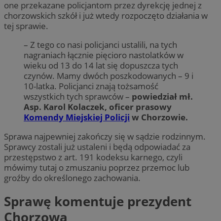
one przekazane policjantom przez dyrekcję jednej z
chorzowskich szkół i już wtedy rozpoczęto działania w
tej sprawie.
– Z tego co nasi policjanci ustalili, na tych
nagraniach łącznie pięcioro nastolatków w
wieku od 13 do 14 lat się dopuszcza tych
czynów. Mamy dwóch poszkodowanych – 9 i
10-latka. Policjanci znają tożsamość
wszystkich tych sprawców –
powiedział mł.
Asp. Karol Kolaczek, oficer prasowy
Komendy Miejskiej Policji
w Chorzowie.
Sprawa najpewniej zakończy się w sądzie rodzinnym.
Sprawcy zostali już ustaleni i będą odpowiadać za
przestępstwo z art. 191 kodeksu karnego, czyli
mówimy tutaj o zmuszaniu poprzez przemoc lub
groźby do określonego zachowania.
Sprawę komentuje prezydent
Chorzowa