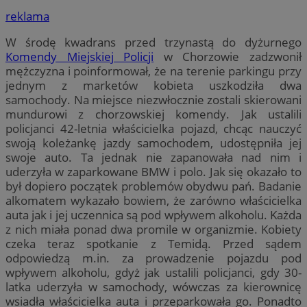
reklama
W środę kwadrans przed trzynastą do dyżurnego
Komendy Miejskiej Policji
w Chorzowie zadzwonił
mężczyzna i poinformował, że na terenie parkingu przy
jednym z marketów kobieta uszkodziła dwa
samochody. Na miejsce niezwłocznie zostali skierowani
mundurowi z chorzowskiej komendy. Jak ustalili
policjanci 42-letnia właścicielka pojazd, chcąc nauczyć
swoją koleżankę jazdy samochodem, udostępniła jej
swoje auto. Ta jednak nie zapanowała nad nim i
uderzyła w zaparkowane BMW i polo. Jak się okazało to
był dopiero początek problemów obydwu pań. Badanie
alkomatem wykazało bowiem, że zarówno właścicielka
auta jak i jej uczennica są pod wpływem alkoholu. Każda
z nich miała ponad dwa promile w organizmie. Kobiety
czeka teraz spotkanie z Temidą. Przed sądem
odpowiedzą m.in. za prowadzenie pojazdu pod
wpływem alkoholu, gdyż jak ustalili policjanci, gdy 30-
latka uderzyła w samochody, wówczas za kierownicę
wsiadła właścicielka auta i przeparkowała go. Ponadto