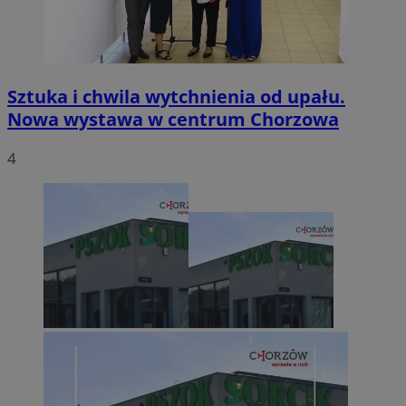
Sztuka i chwila wytchnienia od upału.
Nowa wystawa w centrum Chorzowa
4