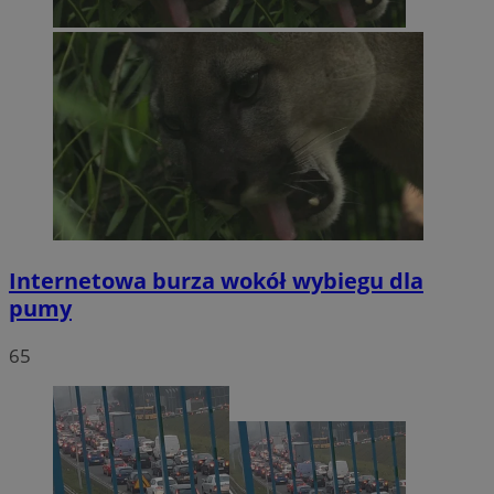
Internetowa burza wokół wybiegu dla
pumy
65