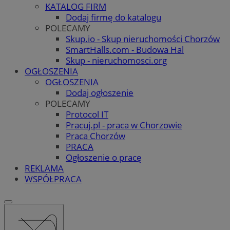
KATALOG FIRM
Dodaj firmę do katalogu
POLECAMY
Skup.io - Skup nieruchomości Chorzów
SmartHalls.com - Budowa Hal
Skup - nieruchomosci.org
OGŁOSZENIA
OGŁOSZENIA
Dodaj ogłoszenie
POLECAMY
Protocol IT
Pracuj.pl - praca w Chorzowie
Praca Chorzów
PRACA
Ogłoszenie o pracę
REKLAMA
WSPÓŁPRACA