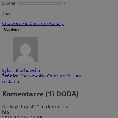
Słuchaj
⏵︎
Tagi:
Chorzowskie Centrum Kultury
Udostępnij
Sylwia Machowska
Źródło:
Chorzowskie Centrum Kultury
reklama
Komentarze (1)
DODAJ
Dla kogo to jest? Cena kosmiczna.
hio
2019-12-17 o 18:39