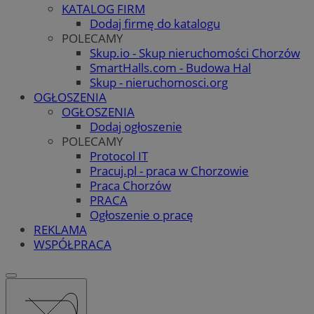
KATALOG FIRM
Dodaj firmę do katalogu
POLECAMY
Skup.io - Skup nieruchomości Chorzów
SmartHalls.com - Budowa Hal
Skup - nieruchomosci.org
OGŁOSZENIA
OGŁOSZENIA
Dodaj ogłoszenie
POLECAMY
Protocol IT
Pracuj.pl - praca w Chorzowie
Praca Chorzów
PRACA
Ogłoszenie o pracę
REKLAMA
WSPÓŁPRACA