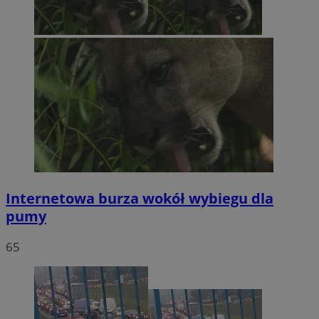
Internetowa burza wokół wybiegu dla
pumy
65