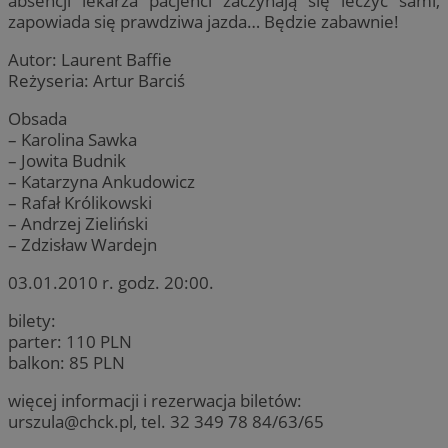
absencji lekarza pacjenci zaczynają się leczyć sami,
zapowiada się prawdziwa jazda… Będzie zabawnie!
Autor: Laurent Baffie
Reżyseria: Artur Barciś
Obsada
– Karolina Sawka
– Jowita Budnik
– Katarzyna Ankudowicz
– Rafał Królikowski
– Andrzej Zieliński
– Zdzisław Wardejn
03.01.2010 r. godz. 20:00.
bilety:
parter: 110 PLN
balkon: 85 PLN
więcej informacji i rezerwacja biletów:
urszula@chck.pl
, tel. 32 349 78 84/63/65