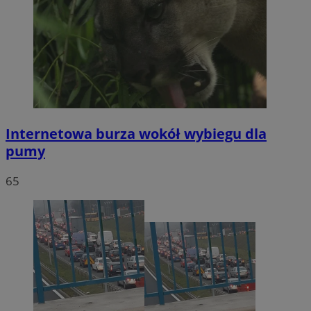
Internetowa burza wokół wybiegu dla
pumy
65