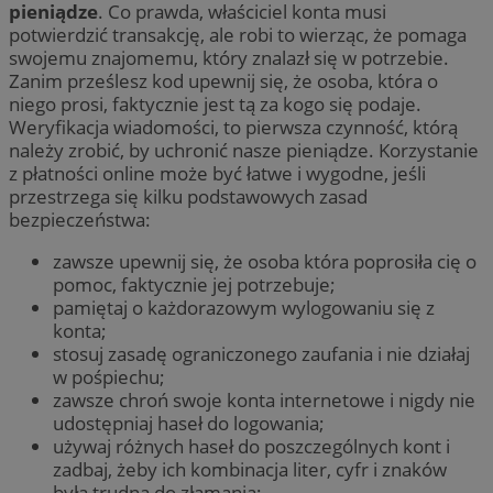
pieniądze
. Co prawda, właściciel konta musi
potwierdzić transakcję, ale robi to wierząc, że pomaga
swojemu znajomemu, który znalazł się w potrzebie.
Zanim prześlesz kod upewnij się, że osoba, która o
niego prosi, faktycznie jest tą za kogo się podaje.
Weryfikacja wiadomości, to pierwsza czynność, którą
należy zrobić, by uchronić nasze pieniądze. Korzystanie
z płatności online może być łatwe i wygodne, jeśli
przestrzega się kilku podstawowych zasad
bezpieczeństwa:
zawsze upewnij się, że osoba która poprosiła cię o
pomoc, faktycznie jej potrzebuje;
pamiętaj o każdorazowym wylogowaniu się z
konta;
stosuj zasadę ograniczonego zaufania i nie działaj
w pośpiechu;
zawsze chroń swoje konta internetowe i nigdy nie
udostępniaj haseł do logowania;
używaj różnych haseł do poszczególnych kont i
zadbaj, żeby ich kombinacja liter, cyfr i znaków
była trudna do złamania;