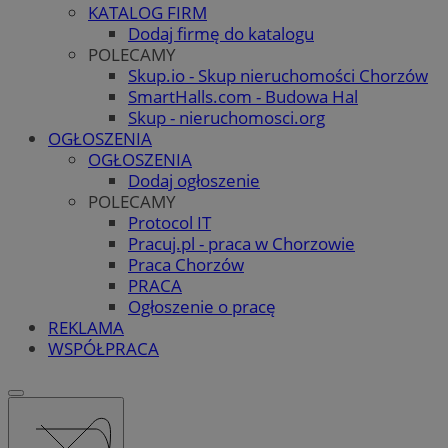
KATALOG FIRM
Dodaj firmę do katalogu
POLECAMY
Skup.io - Skup nieruchomości Chorzów
SmartHalls.com - Budowa Hal
Skup - nieruchomosci.org
OGŁOSZENIA
OGŁOSZENIA
Dodaj ogłoszenie
POLECAMY
Protocol IT
Pracuj.pl - praca w Chorzowie
Praca Chorzów
PRACA
Ogłoszenie o pracę
REKLAMA
WSPÓŁPRACA