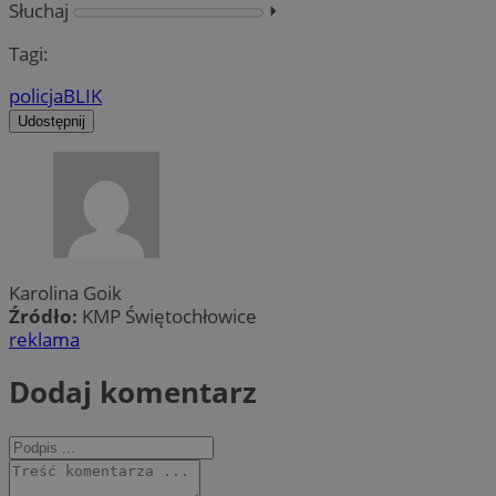
Słuchaj
⏵︎
Tagi:
policja
BLIK
Udostępnij
Karolina Goik
Źródło:
KMP Świętochłowice
reklama
Dodaj komentarz