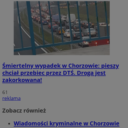
Śmiertelny wypadek w Chorzowie: pieszy
chciał przebiec przez DTŚ. Droga jest
zakorkowana!
61
reklama
Zobacz również
Wiadomości kryminalne w Chorzowie