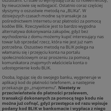
oszustami. Ci stale to wymyślają coraz to nowemetody,
by nieuczciwie się wzbogacić. Ostatnio coraz częściej
słyszymy o oszustwie metodą na „BLIKa”. W
dzisiejszych czasach modne są transakcje za
pośrednictwem Internetu oraz płatności za pomocą
kodów Blik. Rzeczywiście jest to bardzo wygodna
alternatywa dokonywania zakupów, gdyż bez
wychodzenia z domu możemy kupić interesujący nas
towar lub sprzedać rzecz, która nie jest już nam
potrzebna. Oszustwo metodą na BLIK polega na
włamaniu się i przejęciu konta na portalu
społecznościowym oraz proszeniu za pomocą
komunikatora znajomych właściciela konta o
udostępnienie kodu BLIK.
Osoba, logując się do swojego banku, wygeneruje w
aplikacji kod do płatności telefonem, a następnie
przekazuje go „znajomemu”.
Niestety w
przeciwieństwie do płatności przelewem,
transakcji dokonanych za pomocą tego kodu nie
można już cofnąć, gdyż przestępca od razu wpisuje
podany kod BLIK w bankomacie i wypłaca z niego