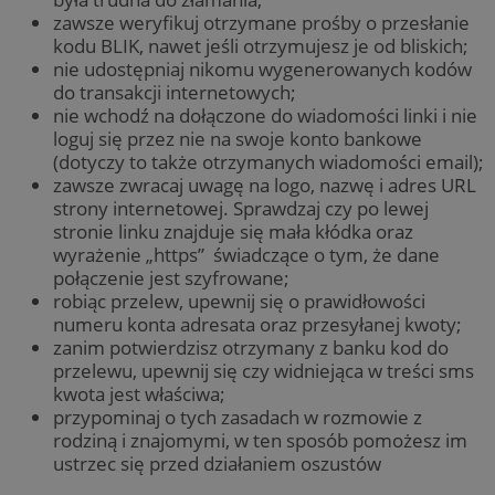
zawsze weryfikuj otrzymane prośby o przesłanie
kodu BLIK, nawet jeśli otrzymujesz je od bliskich;
nie udostępniaj nikomu wygenerowanych kodów
do transakcji internetowych;
nie wchodź na dołączone do wiadomości linki i nie
loguj się przez nie na swoje konto bankowe
(dotyczy to także otrzymanych wiadomości email);
zawsze zwracaj uwagę na logo, nazwę i adres URL
strony internetowej. Sprawdzaj czy po lewej
stronie linku znajduje się mała kłódka oraz
wyrażenie „https” świadczące o tym, że dane
połączenie jest szyfrowane;
robiąc przelew, upewnij się o prawidłowości
numeru konta adresata oraz przesyłanej kwoty;
zanim potwierdzisz otrzymany z banku kod do
przelewu, upewnij się czy widniejąca w treści sms
kwota jest właściwa;
przypominaj o tych zasadach w rozmowie z
rodziną i znajomymi, w ten sposób pomożesz im
ustrzec się przed działaniem oszustów