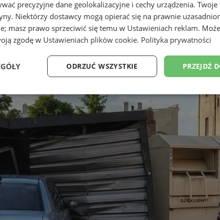
wać precyzyjne dane geolokalizacyjne i cechy urządzenia. Twoje
tryny. Niektórzy dostawcy mogą opierać się na prawnie uzasadnio
ie; masz prawo sprzeciwić się temu w
Ustawieniach reklam
. Może
woją zgodę w
Ustawieniach plików cookie
.
Polityka prywatności
EGÓŁY
ODRZUĆ WSZYSTKIE
PRZEJDŹ 
Wydajność
Targetowanie
Funkcjonalność
Ni
ezbędne
Wydajność
Targetowanie
Funkcjonalność
Niesklasyfikow
ie umożliwiają korzystanie z podstawowych funkcji strony internetowej, takich jak log
Bez niezbędnych plików cookie nie można prawidłowo korzystać ze strony internetowe
Okres
Provider
/
Domena
Opis
przechowywania