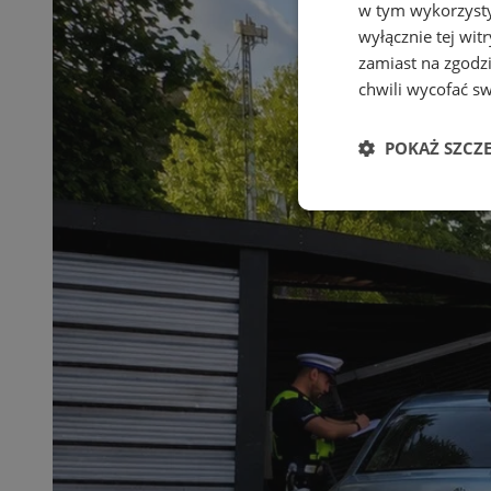
w tym wykorzysty
wyłącznie tej wi
zamiast na zgodz
chwili wycofać s
POKAŻ SZCZ
Niezbędne
Ni
Niezbędne pliki cook
zarządzanie kontem. 
Nazwa