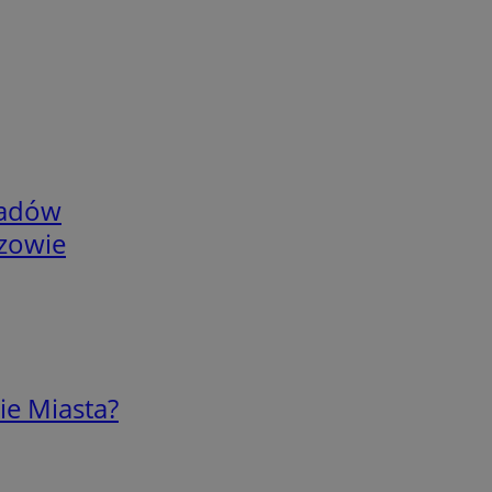
adów
rzowie
ie Miasta?