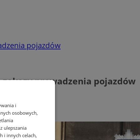
wadzenia pojazdów
e zakazy prowadzenia pojazdów
ywania i
danych osobowych,
etlania
az ulepszania
 i innych celach,