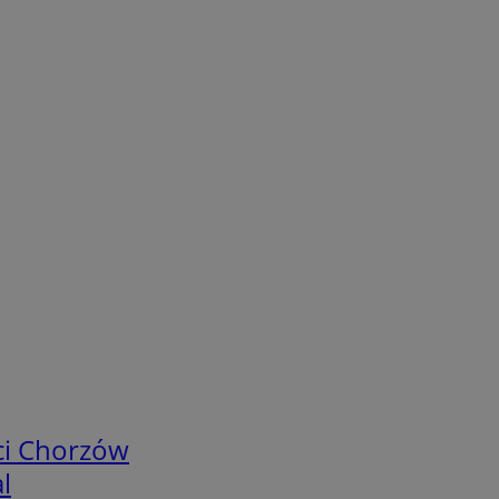
ci Chorzów
l