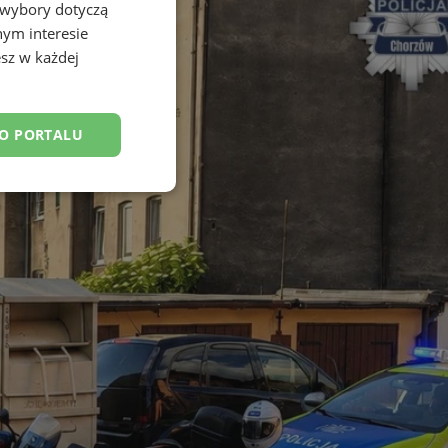
 wybory dotyczą
nym interesie
sz w każdej
DO PORTALU
esklasyfikowane
ane
owanie użytkownika i
j.