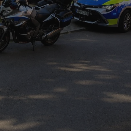
entyfikator sesji.
entyfikator sesji.
entyfikator sesji.
rzez usługę Cookie-
preferencji
 na pliki cookie.
ookie Cookie-
niania ludzi i
trony internetowej,
e ważnych raportów
ryny internetowej.
nformacje o zgodzie
ncjach dotyczących
ia z witryny.
olityki prywatności
ich przestrzeganie
temu użytkownik nie
woich preferencji,
 z regulacjami
erów obsługuje
ekście
lu optymalizacji