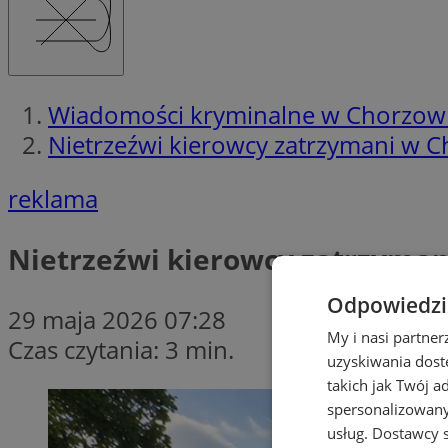
Wiadomości kryminalne w Chorzow
Nietrzeźwi kierowcy zatrzymani w 
reklama
Nietrzeźwi kierowcy zatrzyman
Odpowiedzia
29 maja 2026 07:28
My i nasi partne
Czas czytania: 3 min.
uzyskiwania dost
takich jak Twój a
spersonalizowanyc
usług.
Dostawcy s