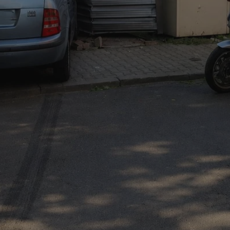
mojchorzow.pl
1 rok
Ten plik cookie przechowuje id
mojchorzow.pl
1 rok
Ten plik cookie przechowuje id
mojchorzow.pl
1 rok
Ten plik cookie przechowuje id
nt
4 tygodnie 2 dni
Ten plik cookie jest używany p
CookieScript
Script.com do zapamiętywania 
mojchorzow.pl
dotyczących zgody użytkownika
Jest to konieczne, aby baner c
Script.com działał poprawnie.
29 minut 53
Ten plik cookie służy do rozróż
Cloudflare Inc.
sekundy
botów. Jest to korzystne dla s
.temu.com
ponieważ umożliwia tworzeni
na temat korzystania z jej wit
METADATA
5 miesięcy 4
Ten plik cookie przechowuje i
YouTube
tygodnie
użytkownika oraz jego prefere
.youtube.com
prywatności podczas korzystan
Rejestruje wybory dotyczące p
Google Privacy Policy
i ustawień zgody, zapewniając 
w kolejnych wizytach. Dzięki 
musi ponownie konfigurować s
co zwiększa wygodę i zgodność
ochrony danych.
Sesja
Rejestruje, który klaster serw
NGINX Inc.
gościa. Jest to używane w kont
bh.contextweb.com
równoważenia obciążenia w ce
doświadczenia użytkownika.