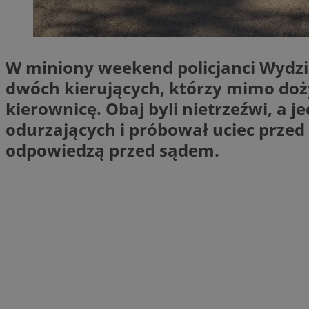
li_gc
W miniony weekend policjanci Wydzi
Nazwa
dwóch kierujących, którzy mimo do
Nazwa
openstat_umr82x3
kierownicę. Obaj byli nietrzeźwi, a
Nazwa
openstat_gid
VP
odurzających i próbował uciec przed
pb_rtb_ev_part
openstat_pbi939ar
odpowiedzą przed sądem.
openstat_khpu8s
openstat_iy2unm5p
_clck
__gads
incap_ses_1688_32
openstat_wj089dcr
__Secure-
_clsk
ROLLOUT_TOKEN
visid_incap_322052
_clsk
bcookie