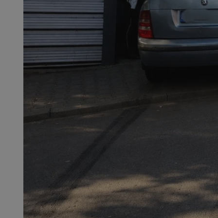
QeSessID
MvSessID
SessID
CookieScriptConse
__cf_bm
VISITOR_PRIVACY_
INGRESSCOOKIE