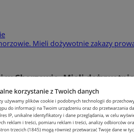
ie
Chorzowie. Mieli dożywotnie zakazy pro
i w Chorzowie. Mieli dożywotni
lne korzystanie z Twoich danych
rzy używamy plików cookie i podobnych technologii do przechow
ępu do informacji na Twoim urządzeniu oraz do przetwarzania 
dres IP, unikalne identyfikatory i dane przeglądania, w celu wyświ
h reklam i treści, pomiaru reklam i treści, analizy odbiorców or
tron trzecich (1845)
mogą również przetwarzać Twoje dane w tych